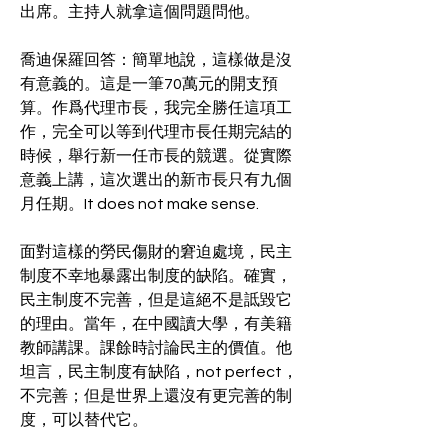
出席。主持人就拿這個問題問他。
喬迪保羅回答：簡單地說，這樣做是沒
有意義的。這是一筆70萬元的開支預
算。作爲代理市長，我完全勝任這項工
作，完全可以等到代理市長任期完結的
時候，舉行新一任市長的競選。從實際
意義上講，這次選出的新市長只有九個
月任期。It does not make sense.
面對這樣的勞民傷財的窘迫處境，民主
制度不幸地暴露出制度的缺陷。確實，
民主制度不完善，但是這絕不是詆毀它
的理由。當年，在中國讀大學，有美籍
教師講課。課餘時討論民主的價值。他
坦言，民主制度有缺陷，not perfect，
不完善；但是世界上還沒有更完善的制
度，可以替代它。