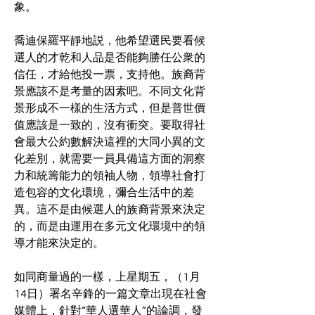
象。
喬迪保羅平靜地説，他希望選民要看候
選人的才乾和人品是否能夠勝任公衆的
信任，才給他投一票，支持他。族裔背
景應該不是考量的因素吧。不同文化背
景形成不一樣的生活方式，但是普世價
值應該是一致的，沒有衝突。要取得社
會最大公約數解決這裡的大同小異的文
化差別，就需要一員具備這方面的洞察
力和統籌能力的領袖人物，領導社會打
造包容的文化環境，彌合生活中的差
異。這不是由候選人的族裔背景來決定
的，而是由運用在多元文化環境中的領
導才能來決定的。
如同商量過的一樣，上星期五，（1月
14日）署名辛鋒的一篇文章出現在社會
媒體上，針對“華人選華人”的論調，發