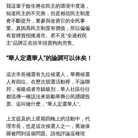
我這輩子餘生將在民主的環境中度過，
知道民主的不完善，但是相信民主制度
會不斷提升，要參與改善它的全民事
業。真因爲民主制度有價值，所以偏偏
有冒牌貨招搖過市。君不見“全過程民
主”品牌正在挂羊頭賣狗肉兜售。
“華人定選華人”的論調可以休矣！
這次市長補選有九位候選人，華裔候選
人有四位。在歷次競選活動裡，不論聯
邦，省級或者市鎮級別，華人社區往往
都流傳一種説法來鼓勵華裔公民踴躍投
票。這叫做什麽，“華人定選華人”。
上文提及的上星期四晚上的活動中，代
理市長，也是這次候選人之一，喬迪保
羅被問到這個問題。請他評論這種現