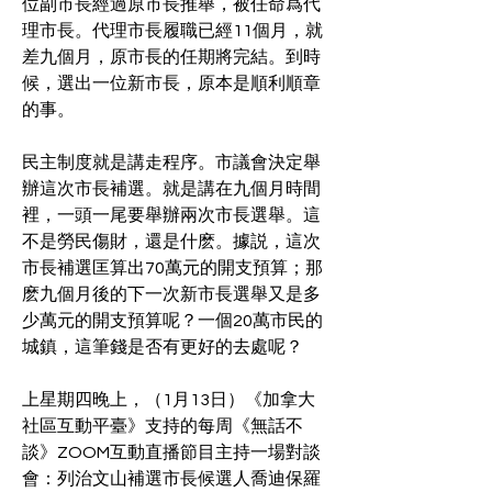
位副市長經過原市長推舉，被任命爲代
理市長。代理市長履職已經11個月，就
差九個月，原市長的任期將完結。到時
候，選出一位新市長，原本是順利順章
的事。
民主制度就是講走程序。市議會決定舉
辦這次市長補選。就是講在九個月時間
裡，一頭一尾要舉辦兩次市長選舉。這
不是勞民傷財，還是什麽。據説，這次
市長補選匡算出70萬元的開支預算；那
麽九個月後的下一次新市長選舉又是多
少萬元的開支預算呢？一個20萬市民的
城鎮，這筆錢是否有更好的去處呢？
上星期四晚上，（1月13日）《加拿大
社區互動平臺》支持的每周《無話不
談》ZOOM互動直播節目主持一場對談
會：列治文山補選市長候選人喬迪保羅