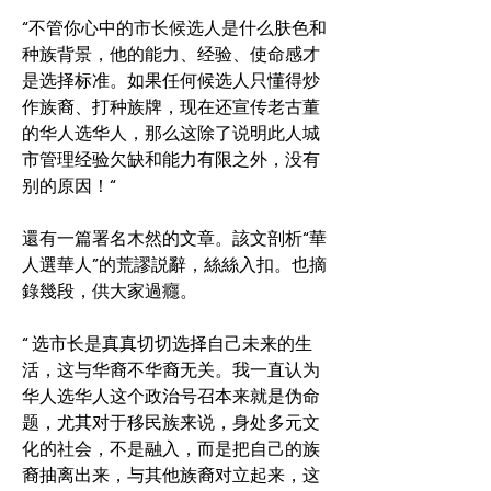
“不管你心中的市长候选人是什么肤色和
种族背景，他的能力、经验、使命感才
是选择标准。如果任何候选人只懂得炒
作族裔、打种族牌，现在还宣传老古董
的华人选华人，那么这除了说明此人城
市管理经验欠缺和能力有限之外，没有
别的原因！“
還有一篇署名木然的文章。該文剖析“華
人選華人”的荒謬説辭，絲絲入扣。也摘
錄幾段，供大家過癮。
“ 选市长是真真切切选择自己
未来的生
活，这与华裔不华裔无关。我一直认为
华人选华人这个政治号召本来就是伪命
题，尤其对于移民族来说，身处多元文
化的社会，不是融入，而是把自己的族
裔抽离出来，与其他族裔对立起来，这