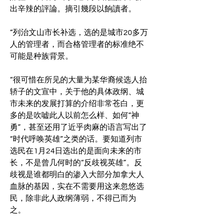
出辛辣的評論。摘引幾段以餉讀者。
“列治文山市长补选，选的是城市20多万
人的管理者，而合格管理者的标准绝不
可能是种族背景。
“很可惜在所见的大量为某华裔候选人抬
轿子的文宣中，关于他的具体政纲、城
市未来的发展打算的介绍非常苍白，更
多的是吹嘘此人以前怎么样、如何“神
勇”，甚至还用了近乎肉麻的语言写出了
“时代呼唤英雄”之类的话。要知道列市
选民在1月24日选出的是面向未来的市
长，不是曾几何时的“反歧视英雄”。反
歧视是谁都明白的渗入大部分加拿大人
血脉的基因，实在不需要用这来忽悠选
民，除非此人政纲薄弱，不得已而为
之。