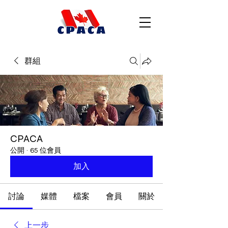
群組
CPACA
公開
·
65 位會員
加入
討論
媒體
檔案
會員
關於
上一步