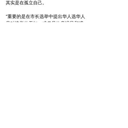
其实是在孤立自己。
“重要的是在市长选举中提出华人选华人
是对选举的无知、或者是故意
误导和惑
众。大家都知道，市选选的是柴米油盐
的生活，它与联邦大选、安省选举不
同。选市长是选未来的市政服务，地税
加不加？垃圾怎样倒？铲雪及时不？交
通是否畅通？治安环境如何？孩子上学
方便不方便？空气质量是否得到保证？
水电收费是否合理
…
…等等，选的是生
活质量。
“所以，市长选谁，看政纲就行，别看肤
色、族裔；也别听他们吹嘘自
己过去做
过些什么。就看他是不是一个勤快的
人、踏踏实实做实事的人、不好大喜功
的人、以及真心为选民服务的人。”