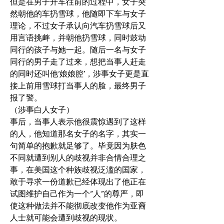
但是在男子开车往前的过程中，女子突
然朝他的车扔雪球，他随即下车与女子
理论，不过女子承认向汽车扔雪球后又
用言语挑衅，并朝他扔雪球，同时鼓动
同行的孩子与她一起。随后一名与女子
同行的男子走了过来，想把当事人赶走
的同时还叫他‘娘娘腔’，涉事女子更是直
接上前用雪球打当事人的脸，最终男子
报了警。
（涉事白人女子）
事后，当事人表示他很震惊遇到了这样
的人，他知道那名女子的名字，其实一
句简单的抱歉就足够了。毕竟因为肤色
不同就遭到别人的歧视并非合情合理之
事，在美国这个种族歧视泛滥的国家，
敢于寻求一份道歉已经体现出了他正在
试图维护自己作为一个“人”的尊严，即
使这种做法并不能彻底改变他作为亚裔
人士就可能会遭到歧视的现状。