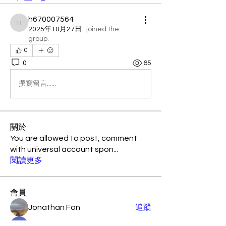
h670007564
h670007564
2025年10月27日
·
joined the
group.
0
0
65
撰寫留言......
關於
You are allowed to post, comment
with universal account spon
...
閱讀更多
會員
Jonathan Fon
追蹤
Amily Barickson
追蹤