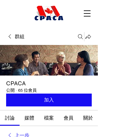
群組
CPACA
公開
·
65 位會員
加入
討論
媒體
檔案
會員
關於
上一步