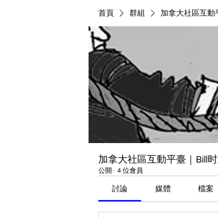
首頁
群組
加拿大社區互動平
加拿大社區互動平臺｜Bill
公開
·
4 位會員
討論
媒體
檔案