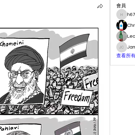
會員
h6
h67000
Chr
Lea
Jam
James C
查看所有