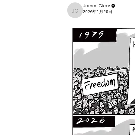
James Clear
2026年1月29日
James Clear