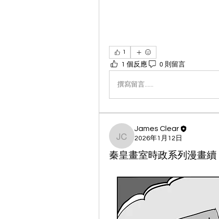
1
1 個反應
0 則留言
撰寫留言......
James Clear
2026年1月12日
James Clear
秦皇畫室時政系列漫畫續