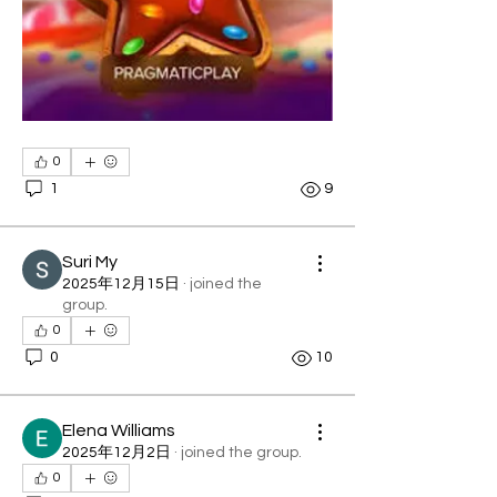
0
1
9
Suri My
2025年12月15日
·
joined the
group.
0
0
10
Elena Williams
2025年12月2日
·
joined the group.
0