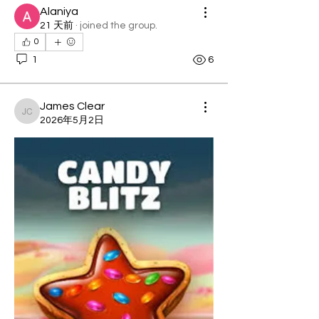
Alaniya
21 天前
·
joined the group.
0
1
6
James Clear
James Clear
2026年5月2日