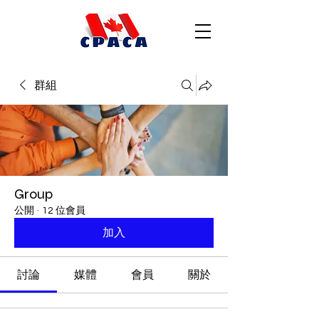
群組
Group
公開
·
12 位會員
加入
討論
媒體
會員
關於