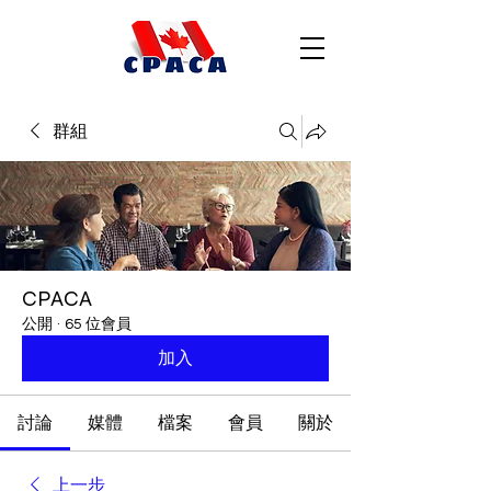
群組
CPACA
公開
·
65 位會員
加入
討論
媒體
檔案
會員
關於
上一步