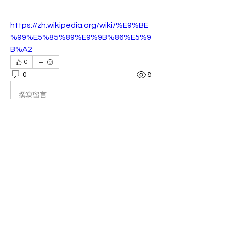
https://zh.wikipedia.org/wiki/%E9%BE
%99%E5%85%89%E9%9B%86%E5%9
B%A2
0
0
8
撰寫留言......
關於
You are allowed to post, comment
with universal account spon
...
閱讀更多
會員
Jonathan Fon
追蹤