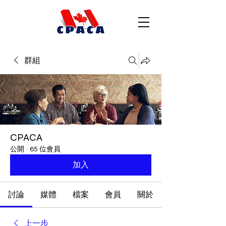
群組
CPACA
公開
·
65 位會員
加入
討論
媒體
檔案
會員
關於
上一步