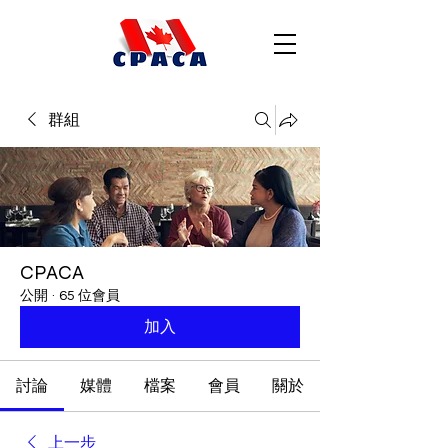
群組
CPACA
公開
·
65 位會員
加入
討論
媒體
檔案
會員
關於
上一步