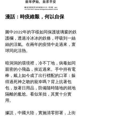
漫話：時疫維艱，何以自保
圖中2022年的字樣如同保護玻璃窗的鉄
護欄，透過冷冰冰的鉄條，呼吸到一絲
絲的涼氣。在兩年的疫情中走過來，寰
球同此涼熱。
暗洞洞的環境裡，冷不丁地，病毒如同
親密的小飛蟲，挨近過來。手中持有電
棒，戴上如今成了出行標配的口罩：躲
得過死神之吻的寵幸嗎？背上抗著包
包，放著日用品，防備隨時隨地的就地
隔離的尷尬。看似笨拙，其實十分實
用。
據説，中國大陸，實施清零部署，上街