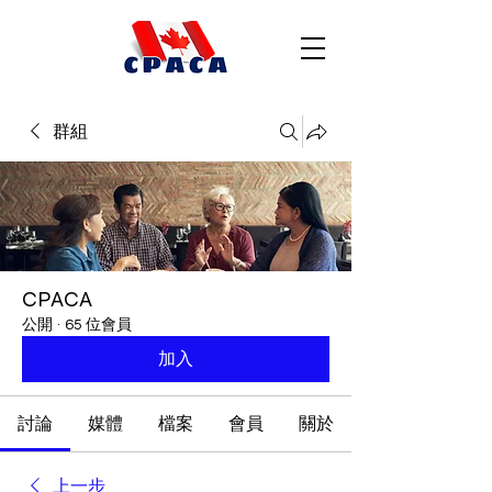
群組
CPACA
公開
·
65 位會員
加入
討論
媒體
檔案
會員
關於
上一步