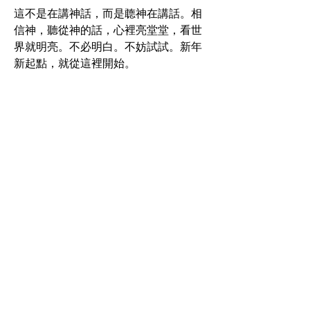
這不是在講神話，而是聼神在講話。相
信神，聽從神的話，心裡亮堂堂，看世
界就明亮。不必明白。不妨試試。新年
新起點，就從這裡開始。
Cartoon： Bill Wang
Word：      Jonathan Fon
2022年1月17日；加拿大，多倫多
0
0
162
撰寫留言......
關於
You are allowed to post, comment
with universal account spon
...
閱讀更多