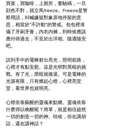
買菜，買咖啡，上厠所，要驗碼，一旦
顔色不對，就立馬freeze。Freeze是警
察用語，叫喊嫌疑對象原地停留的意
思，相當於“不許動”的警戒。包包裡准
備了牙刷牙膏，内衣内褲，到時候應該
應付得過去，不至於出洋相。隨遇隨安
吧。
説到手中的電棒射出亮光，照明前路，
心裡才有點安慰。這是光明對黑暗的挑
戰。有了光，黑暗就後退。可是電棒的
光源有限，只有燃起心燈，心裡亮堂
堂，看世界也就明亮。
心燈依靠蘇醒的靈魂來點燃。靈魂依靠
什麽得以喚醒呢？簡單，就是相信超然
一切的創造一切的神。哇啥，你在講胡
話，還在講神話？