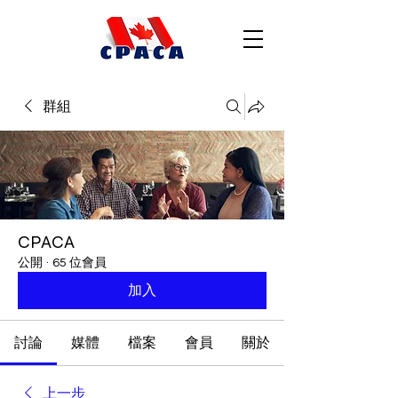
群組
CPACA
公開
·
65 位會員
加入
討論
媒體
檔案
會員
關於
上一步