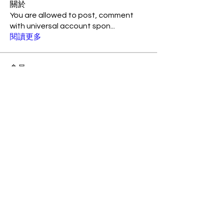
關於
You are allowed to post, comment
with universal account spon
...
閱讀更多
會員
Jonathan Fon
追蹤
Amily Barickson
追蹤
suo90158
追蹤
suo90158
xtancer
追蹤
xtancer
rogerschiesher14718817
追蹤
rogerschiesher14718817
查看所有會員（65）