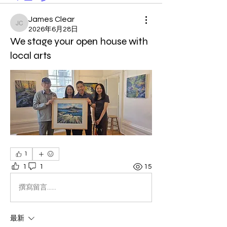
James Clear
James Clear
2026年6月28日
We stage your open house with
local arts
1
1
1
15
撰寫留言......
最新