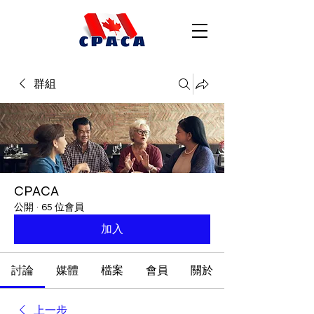
群組
CPACA
公開
·
65 位會員
加入
討論
媒體
檔案
會員
關於
上一步