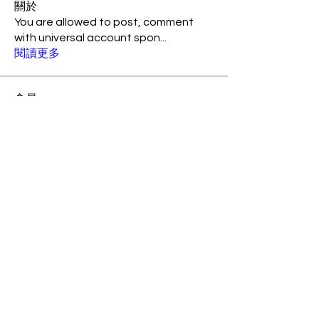
關於
You are allowed to post, comment
with universal account spon
...
閱讀更多
會員
Jonathan Fon
追蹤
Amily Barickson
追蹤
suo90158
追蹤
suo90158
xtancer
追蹤
xtancer
rogerschiesher14718817
追蹤
rogerschiesher14718817
查看所有會員（65）