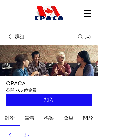
群組
CPACA
公開
·
65 位會員
加入
討論
媒體
檔案
會員
關於
上一步