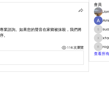
會員
Jon
Ami
su
專業諮詢。如果您的聲音在家鄉被抹殺，我們將
suo901
序。
xta
xtancer
rog
116 次瀏覽
rogersc
查看所有