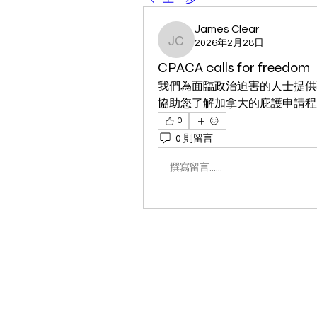
James Clear
2026年2月28日
James Clear
CPACA calls for freedom
我們為面臨政治迫害的人士提供
協助您了解加拿大的庇護申請程
0
0 則留言
撰寫留言......