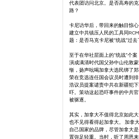
代表团访问北京。是否高寿的克
路？
卡尼访华后，带回来的触目惊心
建立中共镇压人民的工具同RC
题：是否马克卡尼被“统战”过去
至于在华社层面上的“统战”个
演成满清时代国父孙中山伦敦蒙
惭，扬声吆喝加拿大选民绑了郑
荣在竞选连任国会议员时遭到排
浩议员提案谴责中共在新疆犯下
吓。策动这起恐吓事件的中共官
被驱逐。
其实，加拿大不值得北京如此大
也不见得看得起加拿大。 加拿
自己国家的品牌，尽管加拿大是
置弥足轻重。当时，听了周恩来