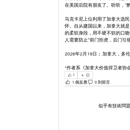
在美国后院有朋友了。听听，“
马克卡尼上位利用了加拿大选民
怀。自从建国以来，加拿大就是
的柔软身段，用不硬不软的口吻
人需要防止“前门拒虎，后门引
2026年2月19日； 加拿大，多
*作者系《加拿大价值捍卫者协
1
1 個反應
0 則留言
似乎有技術問