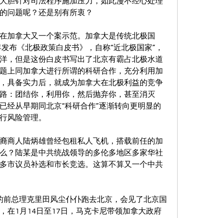
大胆针对司法程序施加压力，如此漫不经心处理
的问题呢？还是别有所衷？
在加拿大又一个案示范。加拿大是传统北极国
年发布《北极政策白皮书》，自称“近北极国家”，
洋，但是这份白皮书写出了北京有霸占北极水道
题上同加拿大进行所谓的科研合作，充分利用加
，具备实力后，就成为加拿大在北极利益的竞争
路：团结你，利用你，然后抛弃你，甚至消灭
已经从早期同北京“科研合作”逐渐转向更明显的
行风险管理。
裔商人陆炳雄曾经包租私人飞机，搭载前任的加
么？陆某是中共统战领导的多伦多地区多家华社
多市议员补选和市长竞选。这算不算又一个中共
2岁的前总理克里田风尘仆仆跑去北京，会见了北京国
，在1月14日至17日，马克卡尼带领加拿大政府