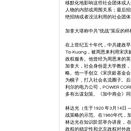
移默化地影响这些社会团体或人
人物的内部或周围关系；最后招
绝招纳或者没法利用的社会团体
加拿大堪称中共“统战”策应的样
在上世纪五十年代，中共建政早年，
Ta-Kuang，被周恩来利用
政权服务。他曾经为周恩来的英
加拿大，社会身份是大学教授，
略。他一手创立《宋庆龄基金会
为幌子，打入社会名流圈子。后
利尔的电力公司，POWER COR
多有出谋划策。《加中商会》同
林达光（生于1920 年3月14日
战策略的示范。在1960年代
林达光在知识阶层举办讲座， 
政权的稳定性和北京政权对外政