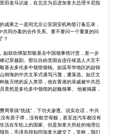
里田老马识途，在北京为后进加拿大总理卡尼指
的成果之一是同北京公安国安机构签订备忘录，
MP共同办案的合作关系。要不要问一个重复的问
了？
案，如鼓吹绑架郑敬基去中国领事馆讨赏，差一步
难记穿越剧。那位自由党国会连任候选人大言不
敬基去多伦多中领馆领钱。如温哥华地区的赵锦
山倒海的中共文革式谩骂污蔑，遭落选。如庄文
种族灭绝的反人类罪，他在香港的亲戚被中共恐
员竟然是多伦多中领馆的赵巍领事。 他被揭露，
费周章搞“统战”，下功夫渗透。说实在话，中共
大没有原子弹，没有航空母舰，甚至连汽车都没有
生活在车轮上的国家。但是加拿大所处的地理位
报告，毛泽东得知同加拿大建交了，笑称，我们