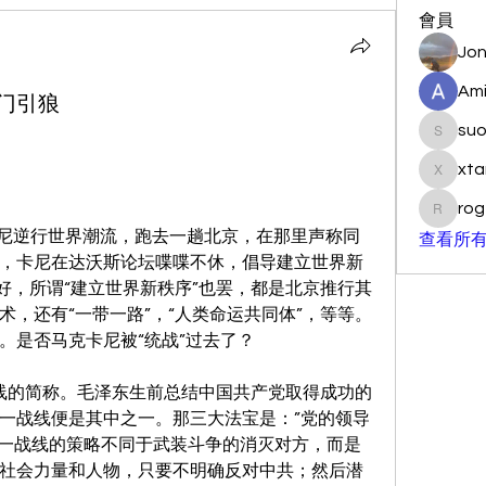
會員
Jon
Ami
门引狼
su
suo901
xta
xtancer
rog
rogersc
克卡尼逆行世界潮流，跑去一趟北京，在那里声称同
查看所有
，卡尼在达沃斯论坛喋喋不休，倡导建立世界新
好，所谓“建立世界新秩序”也罢，都是北京推行其
，还有“一带一路”，“人类命运共同体”，等等。
。是否马克卡尼被“统战”过去了？
战线的简称。毛泽东生前总结中国共产党取得成功的
一战线便是其中之一。那三大法宝是：”党的领导
。统一战线的策略不同于武装斗争的消灭对方，而是
社会力量和人物，只要不明确反对中共；然后潜