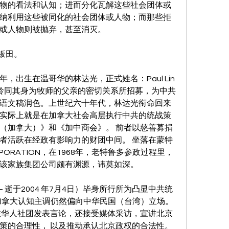
物的看法和认知；进而分化瓦解这些社会团体或
纳利用这些被同化的社会团体或人物；而那些拒
或人物则被抛弃，甚至消灭。
板田。
出生在温哥华的林达光，正式姓名：Paul Lin 
宋庆龄同其身为牧师的父亲的密切关系所招募，为中共
语文稿润色。上世纪六十年代，林达光衔命回来
实际上就是在加拿大社会高层执行中共的统战策
（加拿大）》和《加中商会》。 前者以慈善募捐
者活跃在经政有影响力的财团中间。 坐落在蒙特
PORATION，在1968年，老特鲁多参政过程里，
该家族集团公司颇有渊源，讳莫如深。
 — 逝于2004 年7月4日）毕身所行所为凸显中共统
，加拿大认知主调仍然偏向中华民国（台湾）立场。
在华人社团发表言论，还接受媒体采访，宣讲北京
策的合理性， 以及推动承认北京政权的合法性。