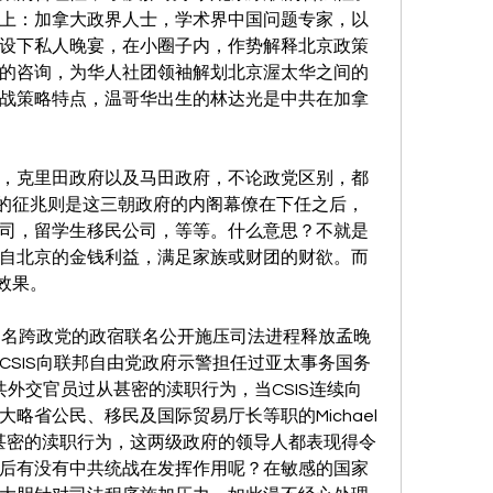
上：加拿大政界人士，学术界中国问题专家，以
设下私人晚宴，在小圈子内，作势解释北京政策
的咨询，为华人社团领袖解划北京渥太华之间的
战策略特点，温哥华出生的林达光是中共在加拿
，克里田政府以及马田政府，不论政党区别，都
显的征兆则是这三朝政府的内阁幕僚在下任之后，
司，留学生移民公司，等等。什么意思？不就是
自北京的金钱利益，满足家族或财团的财欲。而
效果。
9名跨政党的政宿联名公开施压司法进程释放孟晚
CSIS向联邦自由党政府示警担任过亚太事务国务
与中共外交官员过从甚密的渎职行为，当CSIS连续向
略省公民、移民及国际贸易厅长等职的Michael 
从甚密的渎职行为，这两级政府的领导人都表现得令
后有没有中共统战在发挥作用呢？在敏感的国家