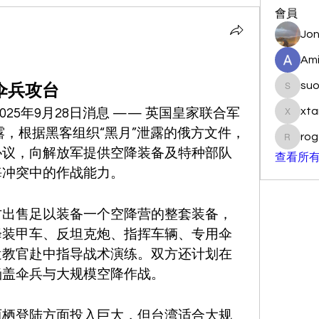
會員
Jon
Ami
su
伞兵攻台
suo901
xta
025年9月28日消息 —— 英国皇家联合军
xtancer
露，根据黑客组织“黑月”泄露的俄方文件，
rog
rogersc
协议，向解放军提供空降装备及特种部队
查看所有
海冲突中的作战能力。
方出售足以装备一个空降营的整套装备，
降装甲车、反坦克炮、指挥车辆、专用伞
遣教官赴中指导战术演练。双方还计划在
涵盖伞兵与大规模空降作战。
两栖登陆方面投入巨大，但台湾适合大规