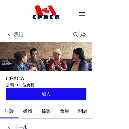
群組
CPACA
公開
·
65 位會員
加入
討論
媒體
檔案
會員
關於
上一步