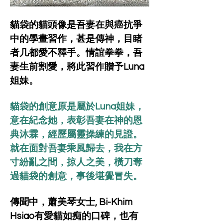
貓袋的貓頭像是吾妻在與癌抗爭
中的學畫習作，甚是傳神，目睹
者几都愛不釋手。情誼拳拳，吾
妻生前割愛，將此習作贈予Luna
姐妹。
貓袋的創意原是屬於Luna姐妹，
意在紀念她，表彰吾妻在神的恩
典沐霖，經歷屬靈操練的見證。
就在面對吾妻乘風歸去，我在方
寸紛亂之間，掠人之美，橫刀奪
過貓袋的創意，事後堪覺冒失。
傳聞中，蕭美琴女士, Bi-Khim 
Hsiao有愛貓如痴的口碑，也有