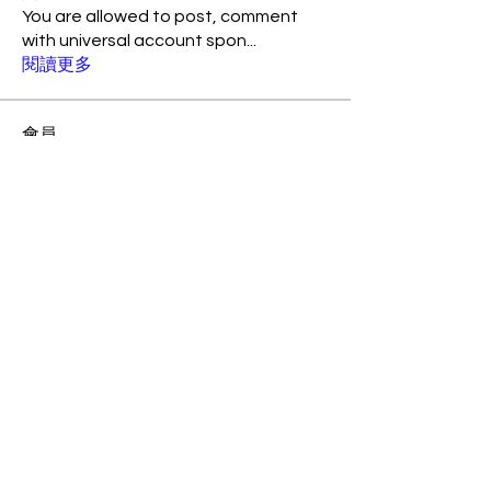
You are allowed to post, comment
with universal account spon
...
閱讀更多
會員
Jonathan Fon
追蹤
Amily Barickson
追蹤
suo90158
追蹤
suo90158
xtancer
追蹤
xtancer
rogerschiesher14718817
追蹤
rogerschiesher14718817
查看所有會員（65）