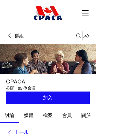
群組
CPACA
公開
·
65 位會員
加入
討論
媒體
檔案
會員
關於
上一步