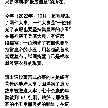
只是堪稱按“橡皮圖章”的所在。
今年（2022年）10月，這裡發生
了兩件大事。一件大事是“一位剝
光了衣服也要堅持當皇帝的小丑”
在那裡演了登基大典。有這麽一
段描寫：一位剝光了衣服也要堅
持當皇帝的小丑，用各種謊言來
當遮羞布，試圖掩蓋自己是根本
就沒穿衣服的現實。
講出這段寓言式故事的人是頗有
背景的地產大亨，因爲講了這段
故事被送進大牢，七十余嵗的年
齡被判18年徒刑。終於，那位登
基的小丑用盡吸奶的勁道，在這