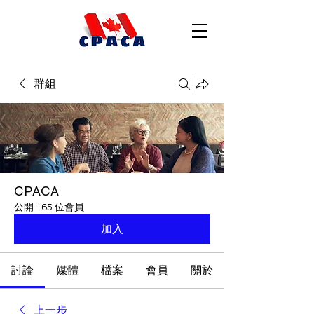
群組
CPACA
公開
·
65 位會員
加入
討論
媒體
檔案
會員
關於
上一步