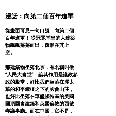
漫話：向第二個百年進軍
從畫面可見一句口號，向第二個
百年進軍！ 從冠冕堂皇的大建築
物飄飄蕩蕩而出，竄溜在其上
空。
那建築物坐落北京，有名稱叫做
“人民大會堂”，論其作用是議政參
政的殿堂，好比我們坐落在渥太
華的和平鐘樓之下的國會山莊，
也好比坐落在華盛頓特區的美國
圓頂國會建築和英國倫敦的西敏
寺議事廳。而在中國，它不是，