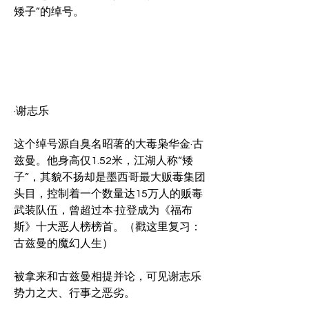
矮子”的绰号。
·谢志乐
这个绰号源自臭名昭著的大毒枭华金·古
兹曼。他身高仅1.52米，江湖人称“矮
子”，其貌不扬却是墨西哥最大贩毒集团
头目，控制着一个数量达15万人的贩毒
武装队伍，曾超过本·拉登成为《福布
斯》十大恶人榜榜首。（戳这里复习：
古兹曼的魔幻人生）
被拿来和古兹曼相提并论，可见谢志乐
势力之大、行事之恶劣。