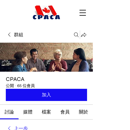
群組
CPACA
公開
·
65 位會員
加入
討論
媒體
檔案
會員
關於
上一步