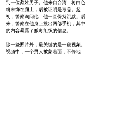
到一位蔡姓男子。他来自台湾，将白色
粉末绑在腿上，后被证明是毒品。起
初，警察询问他，他一直保持沉默。后
来，警察在他身上搜出两部手机，其中
的内容暴露了贩毒组织的信息。
除一些照片外，最关键的是一段视频。
视频中，一个男人被蒙着面，不停地
哭，周边至少有3人在对他施虐，有人
用锤子锤他的头，有人用小型喷火装置
烧他的脚……更重要的是，视频中显示
有“三合会”的标志。
·“三合会”的标志