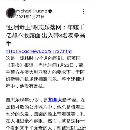
Michael Huang
2021年1月27日
"亚洲毒王"谢志乐落网：年赚千
亿却不敢露面 出入带8名泰拳高
手
https://cacnews.ca/91727.html
这是一场耗时17个月的围剿。据英国
《卫报》报道，当地时间1月22日，荷
兰警方在澳大利亚警方的要求下，于阿
姆斯特丹机场逮捕谢志乐。整个逮捕过
程中，他没有反抗。
谢志乐现年57岁，是
加拿大
籍华裔。在
屈指可数的公开照片中，他总是梳着三
七分的头发，圆圆的脸上带着微笑，扎
在人堆里毫不起眼。然而，就是这样一
个看起来平平无奇的人，却被冠以“亚洲