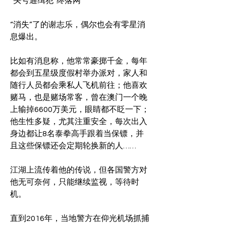
“头号通缉犯”终落网
“消失”了的谢志乐，偶尔也会有零星消
息爆出。
比如有消息称，他常常豪掷千金，每年
都会到五星级度假村举办派对，家人和
随行人员都会乘私人飞机前往；他喜欢
赌马，也是赌场常客，曾在澳门一个晚
上输掉6600万美元，眼睛都不眨一下；
他生性多疑，尤其注重安全，每次出入
身边都让8名泰拳高手跟着当保镖，并
且这些保镖还会定期轮换新的人……
江湖上流传着他的传说，但各国警方对
他无可奈何，只能继续监视，等待时
机。
直到2016年，当地警方在仰光机场抓捕