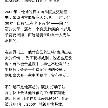
但没想到，他突然打起了“亲情牌”。
2000年，他通过律师向法院提交请愿
书，希望法官能够宽大处理。当时，他
36岁，自称“上有老下有小”——除了年
迈的父母，还有一个身患肺病的12岁儿
子需要照顾，而这是妻子独自一人无法
承担的。
在请愿书上，他对自己的过错“表现出极
大的忏悔”。为了获得减刑，他还当庭发
誓：自己会金盆洗手，再也不碰毒品；
出狱后，会做一个遵纪守法的公民，回
到加拿大开一家中国餐厅，安心生活。
不知是不是他高超的“演技”打动了法
官，反正最终他只被判了9年有期徒
刑。其间，因“在监狱表现良好”，他还
被减刑1年，2006年就被刑满释放。