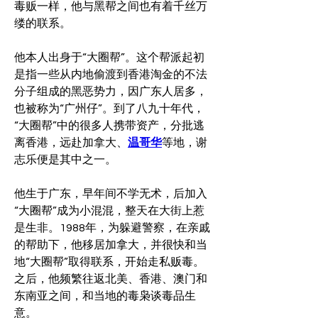
毒贩一样，他与黑帮之间也有着千丝万
缕的联系。
他本人出身于“大圈帮”。这个帮派起初
是指一些从内地偷渡到香港淘金的不法
分子组成的黑恶势力，因广东人居多，
也被称为“广州仔”。到了八九十年代，
“大圈帮”中的很多人携带资产，分批逃
离香港，远赴加拿大、
温哥华
等地，谢
志乐便是其中之一。
他生于广东，早年间不学无术，后加入
“大圈帮”成为小混混，整天在大街上惹
是生非。1988年，为躲避警察，在亲戚
的帮助下，他移居加拿大，并很快和当
地“大圈帮”取得联系，开始走私贩毒。
之后，他频繁往返北美、香港、澳门和
东南亚之间，和当地的毒枭谈毒品生
意。