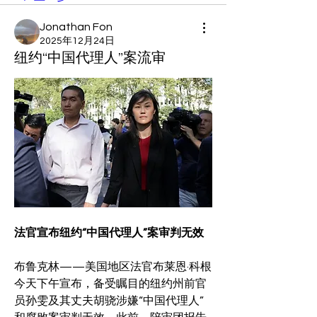
Jonathan Fon
2025年12月24日
纽约“中国代理人”案流审
法官宣布纽约“中国代理人”案审判无效
布鲁克林——美国地区法官布莱恩·科根
今天下午宣布，备受瞩目的纽约州前官
员孙雯及其丈夫胡骁涉嫌“中国代理人”