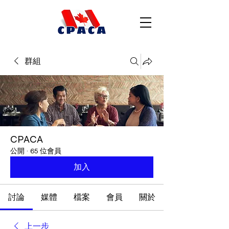
群組
CPACA
公開
·
65 位會員
加入
討論
媒體
檔案
會員
關於
上一步