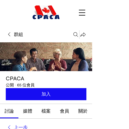
群組
CPACA
公開
·
65 位會員
加入
討論
媒體
檔案
會員
關於
上一步