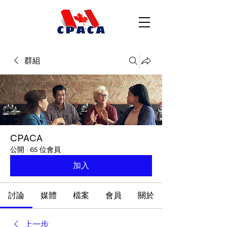
群組
CPACA
公開
·
65 位會員
加入
討論
媒體
檔案
會員
關於
上一步