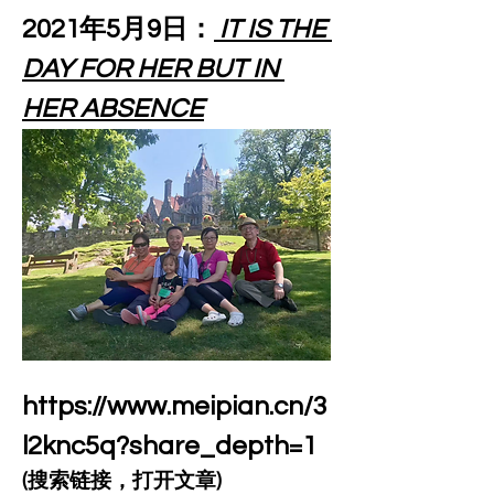
2021年5月9日：
 IT IS THE 
DAY FOR HER BUT IN 
HER ABSENCE
https://www.meipian.cn/3
l2knc5q?share_depth=1
(搜索链接，打开文章)