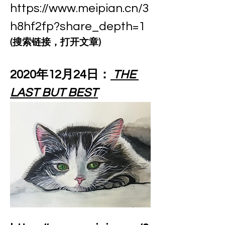
https://www.meipian.cn/3
h8hf2fp?share_depth=1
(搜索链接，打开文章)
2020年12月24日：
 THE 
LAST BUT BEST