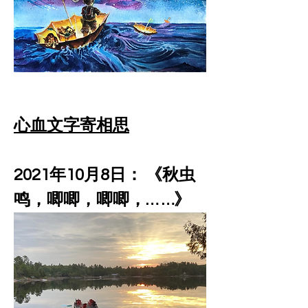
心血文字寄相思
2021年10月8日： 《秋虫
鸣，唧唧，唧唧，… …》