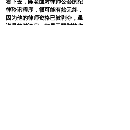
看下去，陈老面对律师公会的纪
律聆讯程序，很可能有始无终，
因为他的律师资格已被剥夺，虽
说是临时决定，如果无限制的临
时下去呢，也就是一回事了。再
说，他年纪大了，退休了。说到
头，律师公会的纪律聆讯的严厉
处罚也就是吊销执业证。陈老扣
押客户的收益款不放，单凭这一
条不争事实，足足够吊销执业证
的处罚了。那么，在这场安省律
师纪律聆讯会过程中，客户的投
诉能不能要回被扣押的收益款
呢？
这里就得谈谈律师公会纪律聆讯