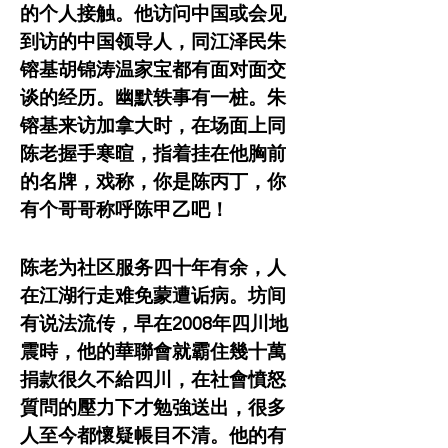
的个人接触。他访问中国或会见
到访的中国领导人，同江泽民朱
镕基胡锦涛温家宝都有面对面交
谈的经历。幽默轶事有一桩。朱
镕基来访加拿大时，在场面上同
陈老握手寒暄，指着挂在他胸前
的名牌，戏称，你是陈丙丁，你
有个哥哥称呼陈甲乙吧！
陈老为社区服务四十年有余，人
在江湖行走难免蒙遭诟病。坊间
有说法流传，早在2008年四川地
震時，他的華聯會就霸住幾十萬
捐款很久不給四川，在社會憤怒
質問的壓力下才勉強送出，很多
人至今都懷疑帳目不清。他的有