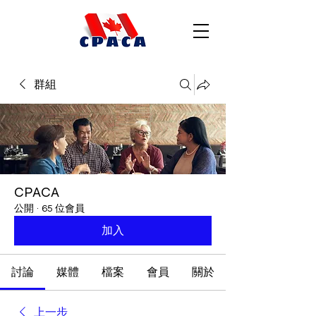
群組
CPACA
公開
·
65 位會員
加入
討論
媒體
檔案
會員
關於
上一步