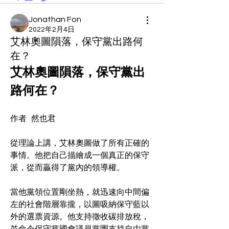
Jonathan Fon
2022年2月4日
艾林奧圖隕落，保守黨出路何
在？
艾林奧圖隕落，保守黨出
路何在？
作者   然也君
從理論上講，艾林奧圖做了所有正確的
事情。他把自己描繪成一個真正的保守
派，從而贏得了黨內的領導權。
當他黨領位置剛坐熱，就迅速向中間偏
左的社會階層靠攏，以圖吸納保守藍以
外的選票資源。他支持徵收碳排放稅，