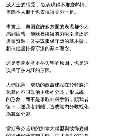
派人士的感受， 就表現得不那麼熱情。
奧圖本人似乎也表現得莫衷一是。
事實上，奧圖在許多方面的表現都令人
感到困惑。他既要繼續努力吸引廣泛的
選票資源；又要説服保守藍的基本盤，
相信他堅持保守派的基本理念。
這是奧圖令基本盤失望的原因，也是這
次保守黨内訌的原因。
人們認爲，成功的政黨建設在於斡旋消
化黨内不同政治主張的分歧，形成統一
的形象，而不是采取外科手術，順我者
留下，逆我者剝離，造成黨内分歧蛻化
為黨派分裂。
當
斯蒂芬哈珀
的加拿大聯盟與彼得麥凱