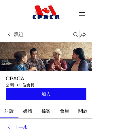
群組
CPACA
公開
·
65 位會員
加入
討論
媒體
檔案
會員
關於
上一步