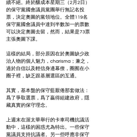
續不絕。終於釀成本星期三（2月2日）
的保守黨國會議員黨團舉行無記名投
票，決定奧圖的黨領地位。全體119名
保守黨國會議員中達到半數加一的票數
可以決定奧圖去留，然而，結果是73票
主張奧圖下課。 
這樣的結局，部分原因在於奧圖缺少政
治人物的個人魅力，charisma；兼之，
過於自信以及輕信身邊幕僚，圈囿在小
圈子裡，缺乏跟基層選區的互通。
其實，基本盤的保守藍厭倦那套做法：
爲了爭取選票，爲了贏得組建政府，隱
藏真實的保守理念。
上週末在渥太華舉行的卡車司機抗議活
動中，這樣的困惑尤為特出。一些保守
黨議員支持抗議者。另一些呼應非保守