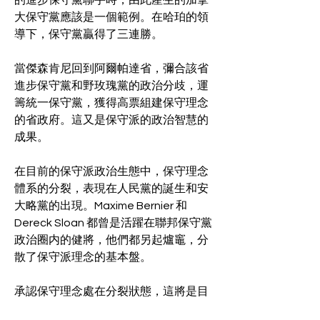
的進步保守黨聯手時，由此產生的加拿
大保守黨應該是一個範例。在哈珀的領
導下，保守黨贏得了三連勝。 
當傑森肯尼回到阿爾帕達省，彌合該省
進步保守黨和野玫瑰黨的政治分歧，運
籌統一保守黨，獲得高票組建保守理念
的省政府。這又是保守派的政治智慧的
成果。
在目前的保守派政治生態中，保守理念
體系的分裂，表現在人民黨的誕生和安
大略黨的出現。Maxime Bernier 和
Dereck Sloan 都曾是活躍在聯邦保守黨
政治圈内的健將，他們都另起爐竈，分
散了保守派理念的基本盤。
承認保守理念處在分裂狀態，這將是目
前的正確認識。社會保守理念和財政保