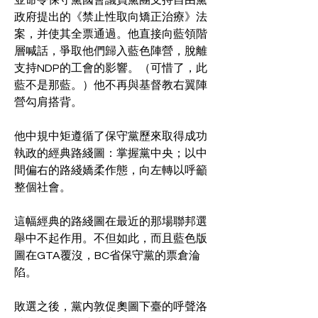
並命令保守黨國會議員黨團支持自由黨
政府提出的《禁止性取向矯正治療》法
案，并使其全票通過。他直接向藍領階
層喊話，爭取他們歸入藍色陣營，脫離
支持NDP的工會的影響。（可惜了，此
藍不是那藍。）他不再與基督教右翼陣
營勾肩搭背。
他中規中矩遵循了保守黨歷來取得成功
執政的經典路綫圖：掌握黨中央；以中
間偏右的路綫嬌柔作態，向左轉以呼籲
整個社會。
這幅經典的路綫圖在最近的那場聯邦選
舉中不起作用。不但如此，而且藍色版
圖在GTA覆沒，BC省保守黨的票倉淪
陷。
敗選之後，黨内敦促奧圖下臺的呼聲洛