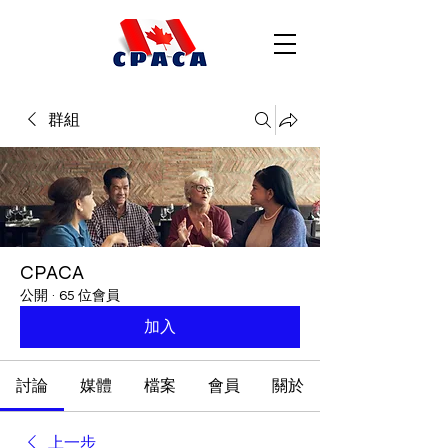
群組
CPACA
公開
·
65 位會員
加入
討論
媒體
檔案
會員
關於
上一步