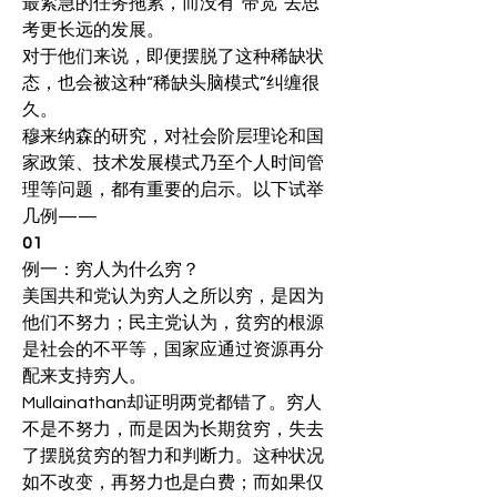
最紧急的任务拖累，而没有“带宽”去思
考更长远的发展。
对于他们来说，即便摆脱了这种稀缺状
态，也会被这种“稀缺头脑模式”纠缠很
久。
穆来纳森的研究，对社会阶层理论和国
家政策、技术发展模式乃至个人时间管
理等问题，都有重要的启示。以下试举
几例——
01
例一：穷人为什么穷？
美国共和党认为穷人之所以穷，是因为
他们不努力；民主党认为，贫穷的根源
是社会的不平等，国家应通过资源再分
配来支持穷人。
Mullainathan却证明两党都错了。穷人
不是不努力，而是因为长期贫穷，失去
了摆脱贫穷的智力和判断力。这种状况
如不改变，再努力也是白费；而如果仅