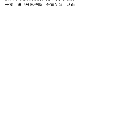
干扰，求助外界帮助，分割问题，从而
淡化处理问题时的焦虑。
03
例三：信息过载？不，有效信息匮乏。
我们每天都处于信息过载中，很多人都
被社交网络中的信息轰炸得心烦意乱，
所以一些人开始用“戒网”的方式来摆脱
信息过载。
在一个严重缺乏公开信息的社会，一旦
技术带来部分的信息开放，会造成“饿汉
吃自助餐不知如何选择”的问题。同样，
我们的头脑还处于有效信息稀缺的时
代，有“看到字就觉得很重要”的毛病，
尚无法处理高浓度信息。最好的解决方
式不是回到信息匮乏状态，而是建立辅
助性信息筛选机制，帮助自己挑选重要
信息。有趣的是，微信因为是同仁、同
事间的互动，起到了一定程度的信息筛