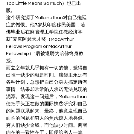
Too Little Means So Much）也已出
版。
这个研究源于Mullainathan对自己拖延
症的憎恨。他7岁从印度移民美国，哈
佛毕业后在麻省理工学院任教经济学，
获“麦克阿瑟天才奖（MacArthur 
Fellows Program or MacArthur 
Fellowship）”后被返聘为哈佛终身教
授。
而立之年就几乎拥有一切的他，觉得自
己唯一缺少的就是时间。脑袋里永远有
各种计划，总想把自己分身去搞定所有
事情，结果却常常陷入承诺无法兑现的
泥潭。发现这一问题后，Mullainathan
便把手头正在做的国际扶贫研究和自己
的问题联系起来。最终，他竟发现自己
面临的问题和穷人的焦虑惊人地类似。
穷人们缺少金钱，而他缺少时间。两者
内在的一致性在于，即便给穷人一笔