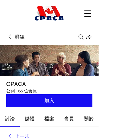
群組
CPACA
公開
·
65 位會員
加入
討論
媒體
檔案
會員
關於
上一步