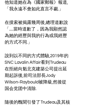
他知道她在為《國家郵報》報道,
「我永遠不會如此直言不覷.」
在摸索被揭露幾周後,總理道歉說
「......當時道歉了，因為我顯然認
為她的經歷與我的行為或我經歷
的方式不同.」
說到以不同的方式體驗,2019年的
SNC Lavalin Affair看到Trudeau
在拒絕向魁北克建築公司提出延
期起訴後,前司法部長Jody 
Wilson-Raybould被降級,然後從
国会党团中清除.
隨後的醜聞引發了Trudeau及其核