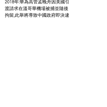
2018年:華為高管孟晚舟因美國引
渡請求在溫哥華機場被捕並隨後
拘留,此舉將導致中國政府即決逮
捕加拿大人Michael Spavor和
Michael Kovrig.他們在2021年9月
24日被拘留1019天后被釋放,同一
天,加拿大將Meng從拘留所釋放.
2017-2021年：總督Julie Payette
的任命和隨後的辭職.
2018年:2018年2月,在埃德蒙頓市
政廳,特魯多斥調了一名利用世界
「人類」的婦女,並告訴她「我們
喜歡說人,不一定是人類」,並告訴
她這更「包容」.