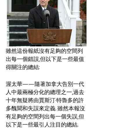
雖然這份報紙沒有足夠的空間列
出每一個錯誤,但以下是一些最值
得關注的總結:
渥太華——隨著加拿大告別一代
人中最兩極分化的總理之一,過去
十年無疑將由賈斯汀·特魯多的許
多醜聞和失誤來定義. 雖然本報沒
有足夠的空間列出每一個失誤,但
以下是一些最引人注目的總結.