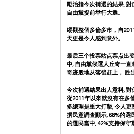
勵治指今次補選的結果, 對
自由黨提前举行大選。
縱觀整個多倫多市，自20
天更是令人感到意外。
最后三个投票站点票点出变
中, 自由黨候選人丘奇一直
奇迹般地从落後赶上， 胜
今次補選結果出人意料, 對
從2011年以來就沒有在
多總理是重大打擊, 令人
据民意調查顯示, 68%的
的選民當中, 42%支持保守黨