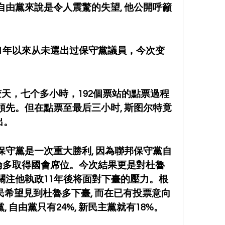
自由黨來說是令人震驚的失望, 他公開呼籲
11年以來从未選出过保守黨議員，今次变
天，七个多小時，192個票站的點票過程
領先。但在點票至最后三小时, 斯图尔特竟
出。
保守黨是一次重大勝利, 因為聯邦保守黨自
多倫多取得國會席位。今次結果更是對杜魯
更關注他執政11年後将面對下臺的壓力。根
選民希望見到杜魯多下臺, 而在已有投票意向
, 自由黨只有24%, 新民主黨就有18%。