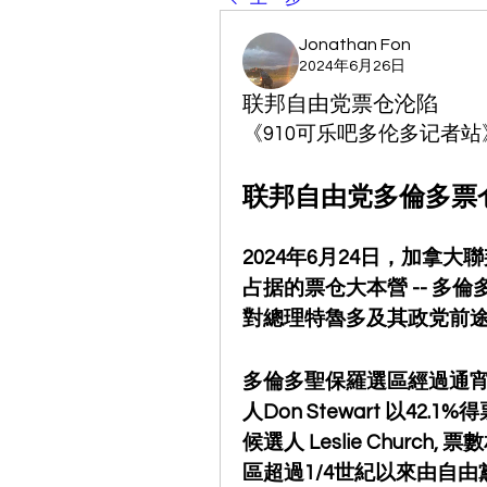
Jonathan Fon
2024年6月26日
联邦自由党票仓沦陷
《910可乐吧多伦多记者
联邦自由党多倫多票
2024年6月24日，加拿
占据的票仓大本營 -- 多
對總理特魯多及其政党前途
多倫多聖保羅選區經過通宵
人Don Stewart 以42
候選人 Leslie Churc
區超過1/4世紀以來由自由