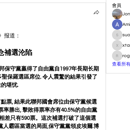
會員
Jon
Ami
su
站》报道：
suo901
xta
xtancer
仓補選沦陷
rog
rogersc
查看所有
大聯邦保守黨贏得了自由黨自1997年長期长期
倫多聖保羅選區席位. 令人震驚的結果引發了
的堪忧.
點票, 結果此聯邦國會席位由保守黨候選
.1%得票率勝出, 擊敗得票率亦有40.5%的自由黨
h, 票數相差只有590票。這次補選打破了這個選
黨人霸區當選的局面,保守黨黨領皮埃爾.博