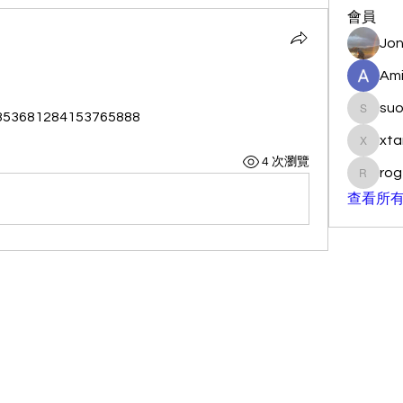
會員
Jon
Ami
su
/1353681284153765888
suo901
xta
xtancer
4 次瀏覽
rog
rogersc
查看所有