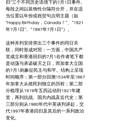
归”三个不同历史语境下的7月1日事件。
每段之间以装饰性分隔符分开，并在适
当位置以年份或祝贺句点明主题（如
“Happy Birthday，Canada！”、“1921
年7月1日”、“1997年7月1日”）。
这种并列安排突出三个事件的同日关
联，同时形成对照：一方面，中国共产
党成立和香港回归的7月1在作者笔下都
是动荡与承诺破灭之日，而加拿大立国
的7月1则象征民主与和平。结构上呈现
时间顺序：第一部分回溯1534年至1867
年加拿大从殖民到独立的历程；第二部
分梳理从1919年五四运动到1921年建
党，再到抗战、国共内战及近代史；第
三部分则从1980年代中英谈判讲起，交
代1997年香港回归及其后的一系列政治
变化。