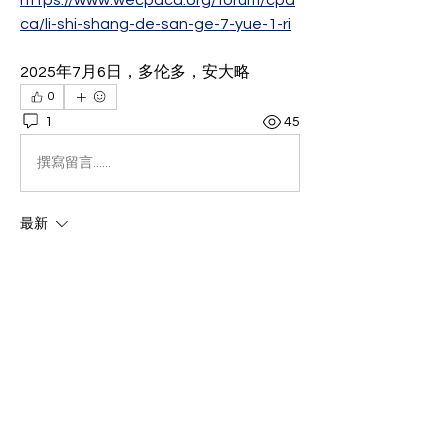
https://www.wecpaca.org/forum/cpa
ca/li-shi-shang-de-san-ge-7-yue-1-ri
2025年7月6日，多伦多，安大略
0
1
45
撰寫留言......
最新
kpupwr2
2025年10月23日
對於追求強烈感官體驗的電子煙使用者來說，
香氣的濃郁程度直接決定了吸食的滿足感與沉
浸度。一款香氣飽滿的煙彈，不僅能迅速填滿
鼻腔，還能在吐霧後留下持久的餘韻，帶來類
似品嚐甜點或飲品的愉悅感受。作為香港市場
熱銷品牌，
RELX電子煙
憑藉先進的調香技術
與高品質煙油配方，推出了多款以「高香氣還