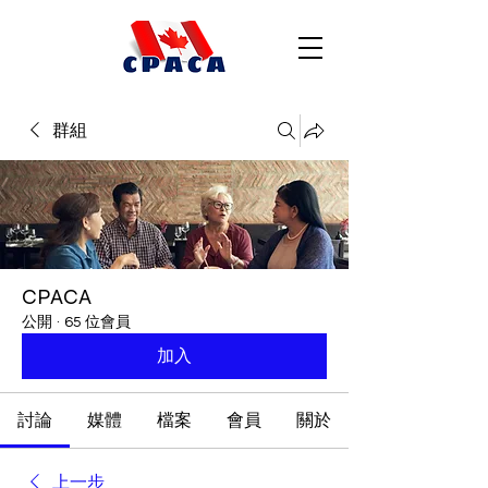
群組
CPACA
公開
·
65 位會員
加入
討論
媒體
檔案
會員
關於
上一步