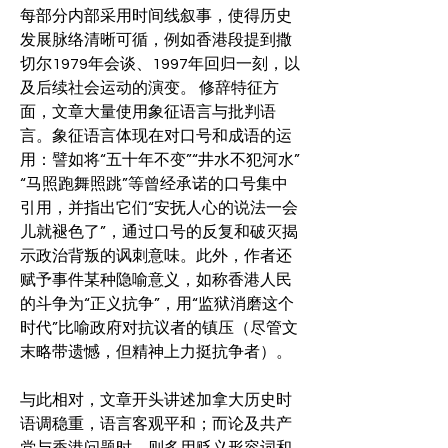
每部分内部采用时间线叙事，使得历史
发展脉络清晰可循，例如香港段提到撒
切尔1979年会谈、1997年回归一刻，以
及后续社会运动的演变。 修辞特征方
面，文章大量使用象征语言与批判语
言。象征语言体现在对口号和成语的运
用：譬如将“五十年不变”“井水不犯河水”
“马照跑舞照跳”等曾经承诺的口号集中
引用，并指出它们“安抚人心的说法一会
儿就褪色了”，通过口号的反复和破灭揭
示政治背叛的讽刺意味。此外，作者还
赋予事件某种隐喻意义，如称香港人民
的斗争为“正义抗争”，用“监狱消磨这个
时代”比喻政府对抗议者的镇压（尽管文
末略带遗憾，但精神上力挺抗争者）。
与此相对，文章开头讲述加拿大历史时
语调稳重，语言客观平和；而论及共产