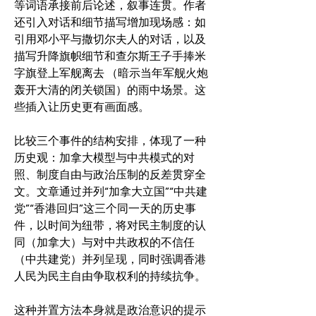
等词语承接前后论述，叙事连贯。作者
还引入对话和细节描写增加现场感：如
引用邓小平与撒切尔夫人的对话，以及
描写升降旗帜细节和查尔斯王子手捧米
字旗登上军舰离去 （暗示当年军舰火炮
轰开大清的闭关锁国）的雨中场景。这
些插入让历史更有画面感。
比较三个事件的结构安排，体现了一种
历史观：加拿大模型与中共模式的对
照、制度自由与政治压制的反差贯穿全
文。文章通过并列“加拿大立国”“中共建
党”“香港回归”这三个同一天的历史事
件，以时间为纽带，将对民主制度的认
同（加拿大）与对中共政权的不信任
（中共建党）并列呈现，同时强调香港
人民为民主自由争取权利的持续抗争。
这种并置方法本身就是政治意识的提示