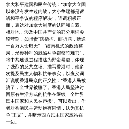
拿大和平建国和民主传统：“加拿大立国
以来没有发生过内战，大小争端都是诉
诸和平争议的程序解决”，语调积极正
面，表达对加拿大制度的认同和自豪。
相对地，涉及中国共产党的部分用词尖
锐苛刻，如指责“瞎指挥、瞎折腾，断送
千百万人命归天”，“绞肉机式的政治整
肃，形形种种的残酷斗争都罄竹难书”，
将中共建设过程描述为野蛮暴虐，体现
了强烈的反共立场。描写香港时，他多
次提及民主人物和抗争事实，以褒义词
汇说明香港民众的正义性：“香港人民被
骗了，全世界被骗了。香港人民坚决讨
回原有生活方式的抗争在继续，全世界
民主国家和人民在声援”。可以看出，作
者对香港民主运动抱有同情，认为其抗
争“正义”，并暗示西方民主国家应站在
一边。