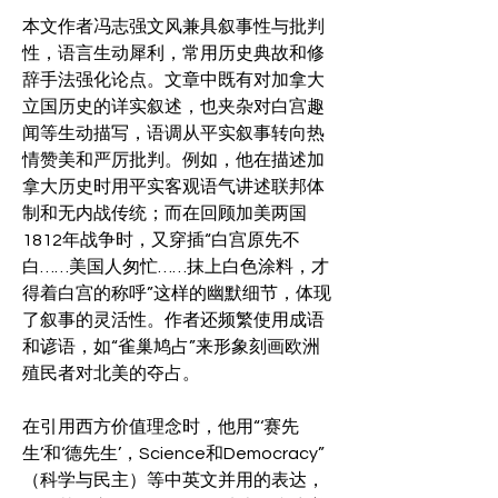
本文作者冯志强文风兼具叙事性与批判
性，语言生动犀利，常用历史典故和修
辞手法强化论点。文章中既有对加拿大
立国历史的详实叙述，也夹杂对白宫趣
闻等生动描写，语调从平实叙事转向热
情赞美和严厉批判。例如，他在描述加
拿大历史时用平实客观语气讲述联邦体
制和无内战传统；而在回顾加美两国
1812年战争时，又穿插“白宫原先不
白……美国人匆忙……抹上白色涂料，才
得着白宫的称呼”这样的幽默细节，体现
了叙事的灵活性。作者还频繁使用成语
和谚语，如“雀巢鸠占”来形象刻画欧洲
殖民者对北美的夺占。
在引用西方价值理念时，他用“‘赛先
生’和‘德先生’，Science和Democracy”
（科学与民主）等中英文并用的表达，