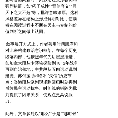
党与香港问题时，则多用贬义形容词和
强烈措辞，如“痞子成性”“背信弃义”“冒
天下之大不韪”等，批评意味浓厚。这种
风格差异在结构上形成鲜明对比，使读
者在阅读过程中不断在民主与专制的价
值判断之间做出认同。
 叙事展开方式上，作者善用时间顺序和
对比来构建政治意识框架。在每个历史
段落内部，他按照年代先后层层推进，
如加拿大段从卡蒂埃探险到1812年战争
再到自治领地；中共段从五四运动说到
建党、苏俄援助和各种“失信”历史节
点；香港段从谈判现场到回归时刻再到
后续民主运动抗争。时间线的铺陈为批
判提供了因果关系，使观点更具说服
力。
此外，文章多处以“那么”“于是”“那时候”