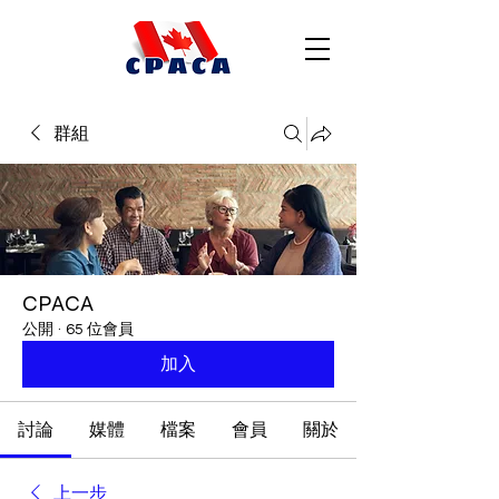
群組
CPACA
公開
·
65 位會員
加入
討論
媒體
檔案
會員
關於
上一步