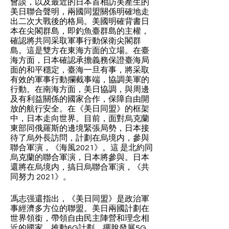
會談，以及最近的日本首相訪美產生的
美日聯合聲明，兩國同盟關係明確地走
出二次大戰後的格局。美國明確背書日
本在尖閣群島，即釣魚臺群島的主權，
確認將共同采取軍事行動保衛尖閣群
島。這是雙方在東海方面的立場。在臺
海方面，日本確認承擔義務保證臺海局
面的和平穩定，臺海一旦有事，將采取
有效的軍事行動攔截事端，協調美軍的
行動。在南海方面，美日協調，與周邊
及有利益關係的國家合作，保障自由開
放的航行安全。在《美日同盟》的框架
中，日本走向世界。目前，面對烏克蘭
東部同俄羅斯的邊境緊張局勢，日本接
待了烏外長訪問，計劃在烏境内，參與
聯合軍演，《海風2021》。這 是北約同
烏克蘭的聯合軍演，日本將參與。日本
還將在烏境内，搞日烏聯合軍演，《共
同努力 2021》。
馮志强還指出，《美日同盟》是政治軍
事經濟多方位的聯盟。美日兩國計劃在
世界領銜，帶領自由民主陣營和理念相
近的國家，推動6G計劃，擺脫發展5G