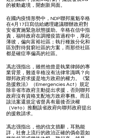
的被動處境，開創新局面。
在國内疫情形勢中，NDP聯邦黨魁辛格
在4月17日寫信給總理建議聯辦政府對
安省實施緊急狀態援助。辛格在信中指
責，福特政府在調撥疫苗過程中，厚此
薄彼，偏向富裕社區；執行種族分化和
區別對待貧窮社區的方案，而那些社區
都是確症率偏高的社區。
馮志强指出，雖然他曾是執業律師的專
業背景，難道辛格沒有法律常識嗎？向
聯邦政府求援是地方政府的權力。《緊
急援救法》（Emergencies Act）規定
除非省市政府主動提出求援，否則聯邦
政府沒有資格支配地方政府事務。而且
該法案還規定省督具有最後否決權
（Veto）推翻該省政府向聯邦政府提出
的援救請求。
馮志强指出，他的信文措辭，耳熟能
詳，社會上流行的政治正確的僞命題如