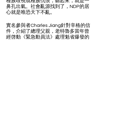
種族歧視或種族仇恨，聽起來，就是一
鼻孔出氣。社會亂源找到了，NDP的居
心就是唯恐天下不亂。
實名參與者Charles Jiang針對辛格的信
件，介紹了總理父親，老特魯多當年曾
經啓動《緊急動員法》處理魁省爆發的
閙獨立史例。兩者不可同爲一談。
0
0
18
撰寫留言......
關於
You are allowed to post, comment
with universal account spon
...
閱讀更多