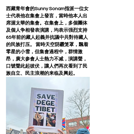
西藏青年會的Sunny Sonam指派一位女
士代表他在集會上發言，當時他本人出
席渥太華的集會。在集會上，多個團体
及個人争相發表演講，均表示强烈支持
65年前的藏人起義并抗議中共對待藏人
的民族打压。 當時天空阴霾笼罩，飄着
零星的小雪，但集會過程中，群情激
昂，廣大参會人士熱力不减，演講聲，
口號聲此起彼伏，讓人們再次看到了民
族自立、民主浪潮的来临及興起。