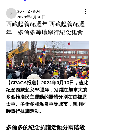
367127904
367127904
2024年4月30日
西藏起義65週年 西藏起義65週
年，多倫多等地舉行紀念集會
【CPACA报道】2024年3月10日，值此
纪念西藏起义65週年，活躍在加拿大的
多個推廣民主運動的團體分別在首都渥
太華、多倫多和溫哥華等城市，異地同
時舉行抗議活動。
多倫多的紀念抗議活動分兩階段