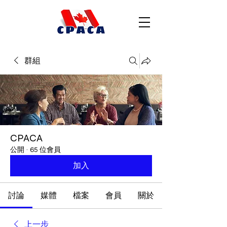
群組
CPACA
公開
·
65 位會員
加入
討論
媒體
檔案
會員
關於
上一步