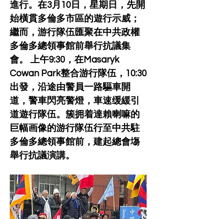
進行。在3月10日，星期日，先開
始橫貫多倫多市區的遊行示威；
繼而，游行隊伍匯聚在中共政權
多倫多總領事館前舉行抗議集
會。 上午9:30，在Masaryk 
Cowan Park整合游行隊伍，10:30
出發，沿途由警員一路驅車開
道，警車閃亮警燈，車速缓緩引
道遊行隊伍。簇拥着達賴喇嘛的
巨幅画像的游行隊伍行至中共駐
多倫多總領事館前，建起總會塲
舉行抗議演講。