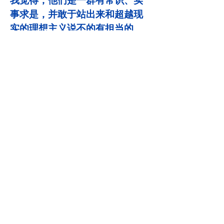
我觉得，他们是一群有常识、实
事求是，并敢于站出来和超越现
实的理想主义说不的有担当的
人。
看到他们，我心里又有了希望。
但是，NDP的所作所为很多人还
不知道，而且，他们非常善于辩
论，很多人并不清楚他们真正在
做什么。有很多选区的选情依然
胶着，保守党获胜还没有把握。
我写这封信的目的，是为了提起
你的注意，关注和思考这件事，
做一些自己的调查和研究，做出
自己的结论。如果最后你得出和