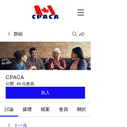
群組
CPACA
公開
·
65 位會員
加入
討論
媒體
檔案
會員
關於
上一步