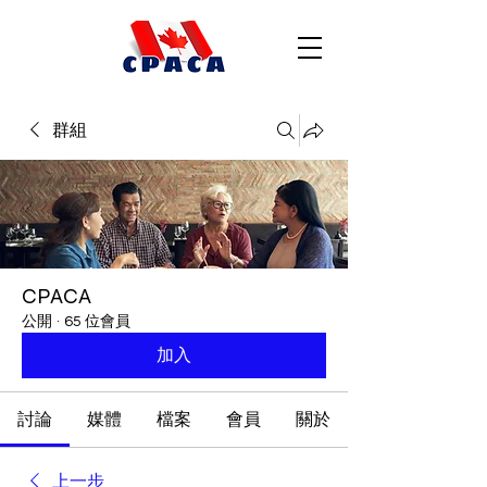
群組
CPACA
公開
·
65 位會員
加入
討論
媒體
檔案
會員
關於
上一步