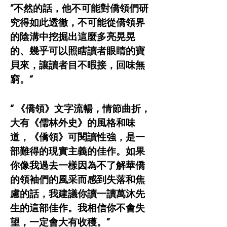
”不然的話，他不可能對僑領們研
究得如此透徹，不可能從僑領界
的陰溝中挖掘出這麼多亮晃晃
的、幾乎可以照瞎讀者眼睛的寶
貝來，讓讀者目不暇接，回味無
窮。“
“ 《僑領》文字流暢，情節曲折，
大有《儒林外史》的風格和味
道，《僑領》可閱讀性強，是一
部難得的現實主義的佳作。如果
你像我過去一樣因為不了解華僑
的領袖們的風采而感到失落和焦
慮的話，我建議你讀一讀萬沐先
生的這部佳作。我相信你不會失
望，一定會大有收穫。”