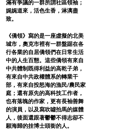
滿有爭議的一群所謂社區領袖；
娓娓道來，活色生香，淋漓盡
致。
《僑領》寫的是一座虛擬的北美
城市，奧克市裡有一群盤踞在各
行各業的自居僑領們在日常生活
中的人生百態。這些僑領有來自
中共體制既得利益的高乾子弟，
有來自中共政權體系的轉業干
部，有來自投怒海的漁民/農民家
庭；還有原先的高科技工作者，
也有落魄的作家，更有長袖善舞
的演員，以及寫吹噓拍馬的媒體
人，後面還跟著鬱鬱不得志卻不
願海歸的挂博士頭銜的人。