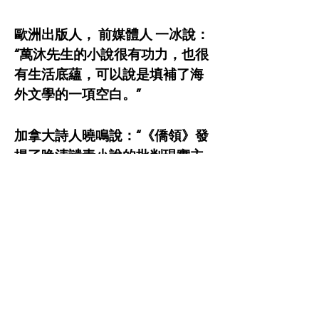
歐洲出版人， 前媒體人 一冰說：
“萬沐先生的小說很有功力，也很
有生活底蘊，可以說是填補了海
外文學的一項空白。”
加拿大詩人曉鳴說：“《僑領》發
揚了晚清譴責小說的批判現實主
義傳統，是當代海外的新《官場
現形記》。所謂“僑領”，身在西方
自由世界，卻利用彼岸大外宣的
需求，以滿足自己出人頭地的慾
望。這些人往往冠冕堂皇，道貌
岸然，卻心底陰暗。他們自以為
左右逢源，中西通吃，其實只是
被人利用，誰都不把他們當回