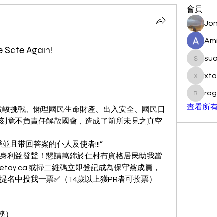
會員
Jon
Ami
 Safe Again!
su
suo901
xta
xtancer
rog
rogersc
查看所有
國嚴峻挑戰、懶理國民生命財產、出入安全、國民日
時刻竟不負責任解散國會，造成了前所未見之真空
並且带回答案的仆人及使者!!!”
身利益發聲！懇請萬錦於仁村有資格居民助我當
etay.ca 或掃二維碼立即登記成為保守黨成員，
提名中投我一票✅（14歲以上獲PR者可投票）
務）