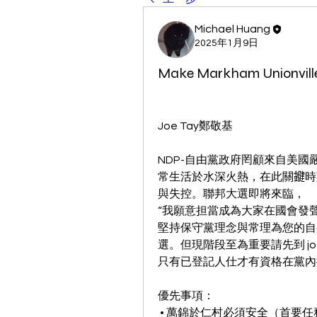
Michael Huang
2025年1月9日
Make Markham Unionville
Joe Tay鄭敬基
NDP-自由黨政府罔顧來自美
常生活於水深火熱，在此關𨫡
與失控。聯邦大選即將來臨，
“我願意担當成為大家在國會發聲
堅持保守黨理念與常理為您的自
選。但現階段至為重要請先到 jo
只有已登記人仕才有資格在黨內
優先事項：
 • 萬錦於仁村必須安全（首要任