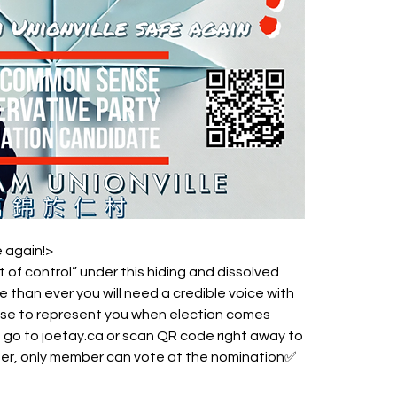
 again!>
of control” under this hiding and dissolved 
than ever you will need a credible voice with 
e to represent you when election comes 
go to joetay.ca or scan QR code right away to 
r, only member can vote at the nomination✅