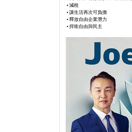
 • 減稅
 • 讓生活再次可負擔
 • 釋放自由企業潛力
 • 捍衛自由與民主