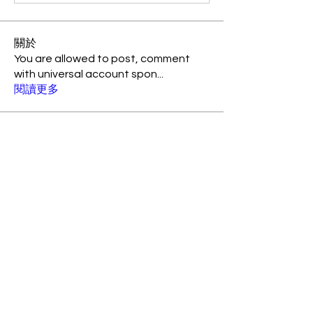
關於
You are allowed to post, comment
with universal account spon
...
閱讀更多
會員
Jonathan Fon
追蹤
Amily Barickson
追蹤
suo90158
追蹤
suo90158
xtancer
追蹤
xtancer
rogerschiesher14718817
追蹤
rogerschiesher14718817
查看所有會員（65）