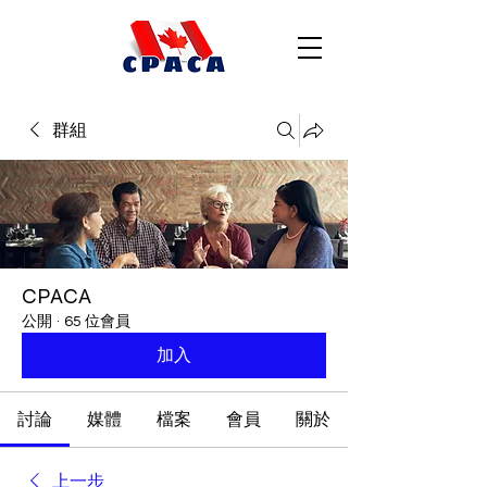
群組
CPACA
公開
·
65 位會員
加入
討論
媒體
檔案
會員
關於
上一步