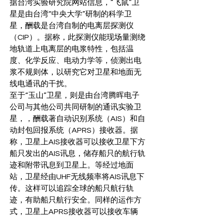
据台湾实验研究院网站信息，“飞鼠”卫
星是由台湾“中央大学”研制的科学卫
星，酬载是台湾自制的电离层探测仪
（CIP）。据称，此探测仪能现场量测绕
地轨道上电离层的电浆特性，包括温
度、化学反应、电动力学等，侦测出电
浆不规则体，以研究它对卫星和地面无
线电通讯的干扰。
至于“玉山”卫星，则是由台湾腾晖电子
公司与其他公司共同研制的通讯实验卫
星，，酬载著自动识别系统（AIS）和自
动封包回报系统（APRS）接收器。据
称，卫星上AIS接收器可以接收卫星下方
船只发出的AIS讯息，储存船只的航行轨
迹和附带讯息到卫星上。等经过地面
站，卫星经由UHF无线频率将AIS讯息下
传。这样可以追踪全球的船只航行轨
迹，有助船只航行安全。同样的运作方
式，卫星上APRS接收器可以接收车辆