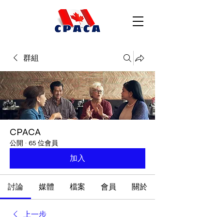
群組
CPACA
公開
·
65 位會員
加入
討論
媒體
檔案
會員
關於
上一步