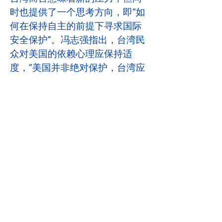
时也提供了一个思考方向，即“如
何在保持自主的前提下寻求国际
安全保护”。冯志强指出，台湾民
众对美国的依赖心理应保持适
度，“美国并非绝对保护，台湾应
该多元化战略，不能将所有赌注
压在美国的军事支持上。”
他进一步提出，美中台三方关系
中的不确定性提醒台湾在外交、
军事和经济政策上要更加灵活，
以应对未来可能的变数。无论美
国政府的领导人是川普还是拜
登，台湾都应基于长期利益寻找
更多的国际支持者，而不是完全
依赖美国一国。