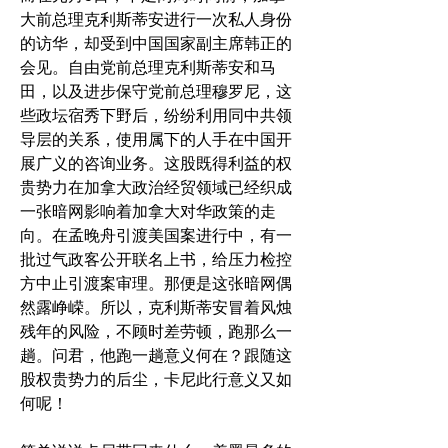
大前总理克利斯蒂安进行一次私人身份
的访华，却受到中国国家副主席韩正的
会见。自由党前总理克利斯蒂安和马
田，以及进步保守党前总理穆罗尼，这
些政坛宿秀下野后，纷纷利用同中共领
导层的关系，使用属下的人手在中国开
展广义的咨询业务。这股既得利益的权
贵势力在加拿大政治经贸领域已经织成
一张暗网影响着加拿大对华政策的走
向。在孟晚舟引渡美国案进行中，有一
批过气政客公开联名上书，给压力检控
方中止引渡案审理。那便是这张暗网偶
然露峥嵘。所以，克利斯蒂安冒着风烛
残年的风险，不顾时差劳顿，跑那么一
趟。问君，他跑一趟意义何在？跟随这
股权贵势力的后尘，卡尼此行意义又如
何呢！