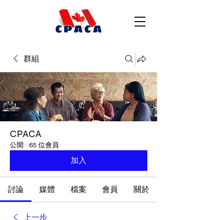
群組
CPACA
公開
·
65 位會員
加入
討論
媒體
檔案
會員
關於
上一步