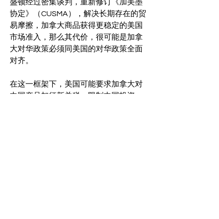
盛顿经过密集谈判，重新修订《加美墨
协定》（CUSMA），解决长期存在的贸
易摩擦，加拿大商品获得更稳定的美国
市场准入，那么其代价，很可能是加拿
大对华政策必须同美国的对华政策全面
对齐。
在这一框架下，美国可能要求加拿大对
中国产品加征新关税、限制中国投资。
北京随即反制，将惩罚性措施从农产品
扩展至能源及其他出口领域。
加拿大面对这两种情景的任何一种，都
揭示了一个不太令人舒适的现实：无论
加拿大选择深化对华合作，其对华政策
的关键变量始终在华盛顿。即便卡尼在
北京展开高风险外交，他仍随时可能被
卷入美国主导的对华制裁体系，或因“政
策不同步”而遭遇突如其来的经济惩罚。