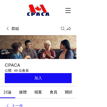
群組
CPACA
公開
·
65 位會員
加入
討論
媒體
檔案
會員
關於
上一步