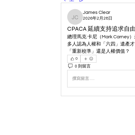
James Clear
2026年2月28日
James Clear
CPACA 延續支持追求自
總理馬克·卡尼（Mark Car
多人認為人權和「六四」遺產才
「重新校準」還是人權價值？
0
0 則留言
撰寫留言......