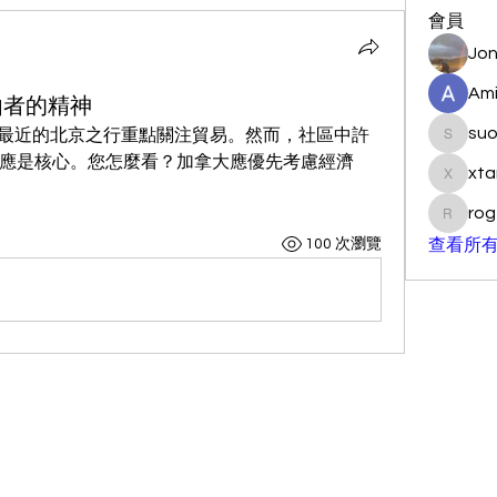
會員
Jon
Ami
由者的精神
su
ney）最近的北京之行重點關注貿易。然而，社區中許
suo901
應是核心。您怎麼看？加拿大應優先考慮經濟
xta
xtancer
rog
rogersc
100 次瀏覽
查看所有