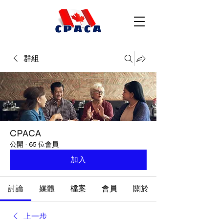
群組
CPACA
公開
·
65 位會員
加入
討論
媒體
檔案
會員
關於
上一步