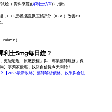
試驗（[資料來源](
犀利士仿單
)）指出：
2週，83%患者攝護腺症狀評分（IPSS）改善≥3
上。
ml/min）
犀利士5mg每日錠？
，更能透過「原廠授權」與「專業藥師服務」保
局】享獨家優惠，找回自信從今天開始！
？【2025最新攻略】藥師解析價格、效果與合法