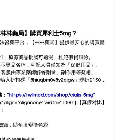
【林林藥局】購買犀利士5mg？
法醫藥平台，【林林藥局】提供最安心的購買體
准 + 原廠藥品批號可追溯，杜絕假貨風險。
標示藥品名稱，宅配人員僅知為「保健用品」。
線上客服由專業藥師解答劑量、副作用等疑慮。
單輸入折扣碼「
8hiuqbm0v8y2eigw
」現折$150，
：“
https://twllmed.com/shop/cialis-5mg”
55" align="alignnone" width="1000"] 【真假对比】
：
廠雷射標籤，隨角度變換色彩