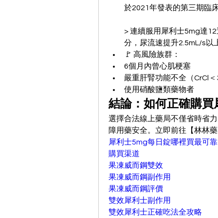
於2021年發表的第三期臨床
> 連續服用犀利士5mg達1
分，尿流速提升2.5mL/s以
🚩 高風險族群：
6個月內曾心肌梗塞
嚴重肝腎功能不全（CrCl＜30
使用硝酸鹽類藥物者
結論：如何正確購買
選擇合法線上藥局不僅省時省力
障用藥安全。立即前往【林林藥
犀利士5mg每日錠哪裡買最可靠
購買渠道
果凍威而鋼雙效
果凍威而鋼副作用
果凍威而鋼評價
雙效犀利士副作用
雙效犀利士正確吃法全攻略