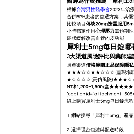
醫師為什麼推薦「犀利士5
根據
台灣男性醫學會
2023年
合併BPH患者的首選方案，其
比較項目
傳統20mg按需服用5
小時穩定作用
心理壓力
需預期性
症狀緩解改善血管內皮功能
犀利士5mg每日錠哪
3大渠道風險評比與藥師建
購買渠道
價格範圍正品保障隱私
★★★☆☆★★☆☆☆ (需現場取貨
★☆☆☆☆ (高仿風險)★★★☆☆
NT$1,200~1,500/盒★★★
[caption id="attachment_50
線上購買犀利士5mg每日錠流
1. 網站搜尋「犀利士5mg」產
2. 選擇隱密包裝與配送時段