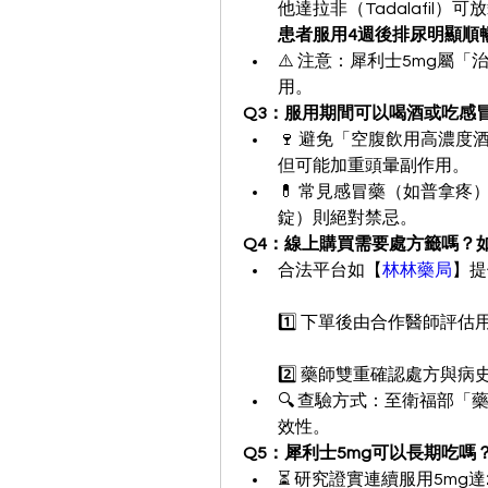
他達拉非（Tadalafil
患者服用4週後排尿明顯順
⚠️ 注意：犀利士5mg屬
用。
Q3：服用期間可以喝酒或吃感
🍷 避免「空腹飲用高濃度
但可能加重頭暈副作用。
💊 常見感冒藥（如普拿疼
錠）則絕對禁忌。
Q4：線上購買需要處方籤嗎？
合法平台如【
林林藥局
】提
1️⃣ 下單後由合作醫師評
2️⃣ 藥師雙重確認處方與
🔍 查驗方式：至衛福部
效性。
Q5：犀利士5mg可以長期吃
⏳ 研究證實連續服用5mg