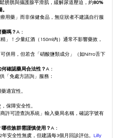
）可放鬆膀胱與攝護腺平滑肌，緩解尿道壓迫，約
80%
暢。
「治療用藥」而非保健食品，無症狀者不建議自行服
冒藥嗎？
A：
酒精」！少量紅酒（150ml內）通常不影響藥效，
）可併用，但若含「硝酸鹽類成分」（如Nitro舌下
如何確認藥局合法性？
A：
供「免處方諮詢」服務：
估用藥適宜性。
病史，保障安全性。
「藥商許可證查詢系統」輸入藥局名稱，確認字號有
嗎？哪些族群需謹慎使用？
A：
達2年安全性無虞，但建議每3個月回診評估。
Lilly