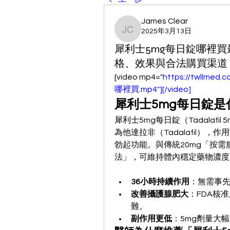
James Clear
2025年3月13日
James Clear
犀利士5mg每日錠哪裡買
格、效果與合法購買渠道
[video mp4="
https://twllmed
哪裡買.mp4"][/video]
犀利士5mg每日錠是
犀利士5mg每日錠（Tadalaf
為他達拉非（Tadalafil）
勃起功能。與傳統20mg「按需
法」，可維持體內穩定藥物濃度
36小時持續作用
：無需事
改善攝護腺肥大
：FDA核
難。
副作用更低
：5mg劑量大