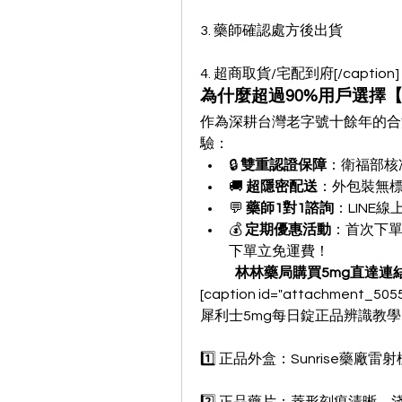
3. 藥師確認處方後出貨
4. 超商取貨/宅配到府[/caption]
為什麼超過90%用戶選擇
作為深耕台灣老字號十餘年的合
驗：
🔒 
雙重認證保障
：衛福部核
🚚 
超隱密配送
：外包裝無
💬 
藥師1對1諮詢
：LINE
💰 
定期優惠活動
：首次下
下單立免運費！
林林藥局購買5mg直達連結
[caption id="attachment_50
犀利士5mg每日錠正品辨識教學
1️⃣ 正品外盒：Sunrise藥