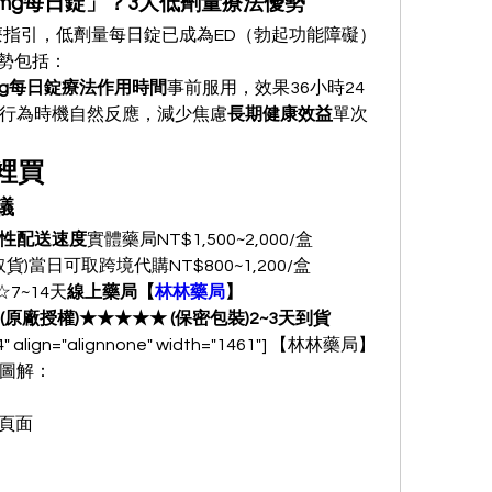
mg每日錠」？3大低劑量療法優勢
治療指引，低劑量每日錠已成為ED（勃起功能障礙）
優勢包括：
mg每日錠療法作用時間
事前服用，效果36小時24
行為時機自然反應，減少焦慮
長期健康效益
單次
裡買
議
性配送速度
實體藥局NT$1,500~2,000/盒
)當日可取跨境代購NT$800~1,200/盒
7~14天
線上藥局【
林林藥局
】
★★ (原廠授權)★★★★★ (保密包裝)2~3天到貨
54" align="alignnone" width="1461"] 【林林藥局】
程圖解：
品頁面