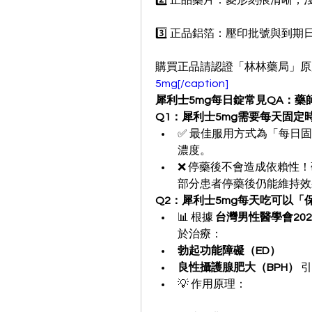
2️⃣ 正品藥片：菱形刻痕清晰
3️⃣ 正品鋁箔：壓印批號與到
購買正品請認證「林林藥局」原廠
5mg[/caption]
犀利士5mg每日錠常見QA：藥
Q1：犀利士5mg需要每天固
✅ 最佳服用方式為「每日
濃度。
❌ 停藥後不會造成依賴性
部分患者停藥後仍能維持效
Q2：犀利士5mg每天吃可以
📊 根據 
台灣男性醫學會20
於治療：
勃起功能障礙（ED）
良性攝護腺肥大（BPH）
 
💡 作用原理：