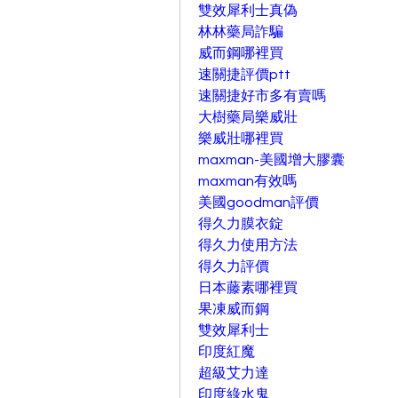
雙效犀利士真偽
林林藥局詐騙
威而鋼哪裡買
速關捷評價ptt
速關捷好市多有賣嗎
大樹藥局樂威壯
樂威壯哪裡買
maxman-美國增大膠囊
maxman有效嗎
美國goodman評價
得久力膜衣錠
得久力使用方法
得久力評價
日本藤素哪裡買
果凍威而鋼
雙效犀利士
印度紅魔
超級艾力達
印度綠水鬼