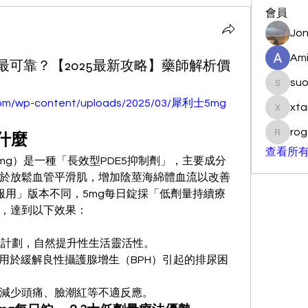
會員
Jon
Ami
最可靠？【2025最新攻略】藥師解析價
su
suo901
.com/wp-content/uploads/2025/03/犀利士5mg
xta
xtancer
rog
什麼
rogersc
查看所有
il 5mg）是一種「長效型PDE5抑制劑」，主要成分
，作用於放鬆血管平滑肌，增加陰莖海綿體血流以改善
服用」版本不同，5mg每日錠採「低劑量持續療
，達到以下效果：
先計劃，自然提升性生活靈活性。
准用於緩解良性攝護腺增生（BPH）引起的排尿困
幅減少頭痛、臉潮紅等不適反應。