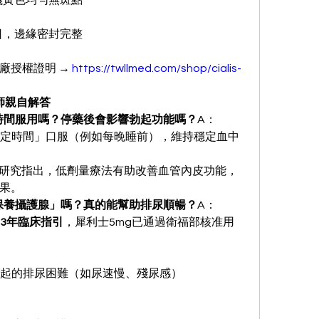
，淺黃色均勻無斑點
期日，邊緣密封完整
授權證明 → 
https://twllmed.com/shop/cialis-
師親自解答
定時間服用嗎？停藥後會影響勃起功能嗎？
A：
固定時間」口服（例如每晚睡前），維持穩定血中
！研究指出，低劑量療法有助改善血管內皮功能，
果。
「保養攝護腺」嗎？真的能幫助排尿順暢？
A：
23年臨床指引
，犀利士5mg已通過衛福部核准用
引起的排尿困難（如尿速慢、殘尿感）