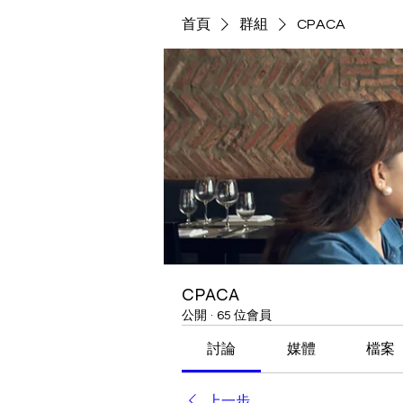
首頁
群組
CPACA
CPACA
公開
·
65 位會員
討論
媒體
檔案
上一步