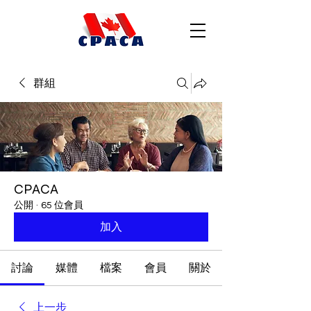
群組
CPACA
公開
·
65 位會員
加入
討論
媒體
檔案
會員
關於
上一步