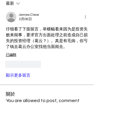
最新
James Clear
3月06日
仔细看了下面留言，举横幅看来因为是投资失
败来闹事，要求官方出面处理之前造成自己损
失的投资经理（葛云？）。真是有毛病，你亏
了钱去葛云办公室找他当面闹去。
已編輯
按讚
回覆
顯示更多留言
關於
You are allowed to post, comment
with universal account spon
...
閱讀更多