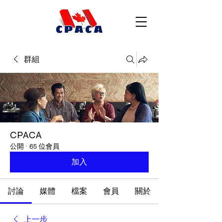
群組
CPACA
公開
·
65 位會員
加入
討論
媒體
檔案
會員
關於
上一步