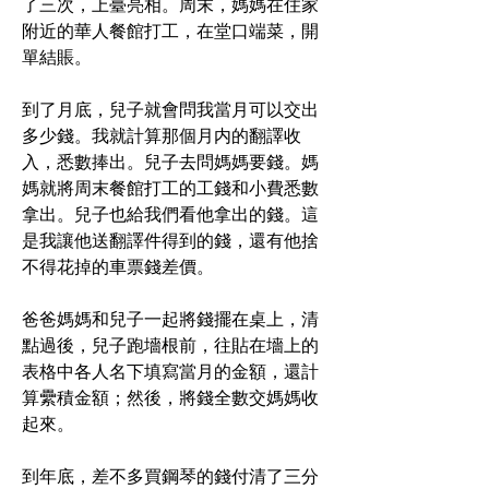
了三次，上臺亮相。周末，媽媽在住家
附近的華人餐館打工，在堂口端菜，開
單結賬。
到了月底，兒子就會問我當月可以交出
多少錢。我就計算那個月内的翻譯收
入，悉數捧出。兒子去問媽媽要錢。媽
媽就將周末餐館打工的工錢和小費悉數
拿出。兒子也給我們看他拿出的錢。這
是我讓他送翻譯件得到的錢，還有他捨
不得花掉的車票錢差價。
爸爸媽媽和兒子一起將錢擺在桌上，清
點過後，兒子跑墻根前，往貼在墻上的
表格中各人名下填寫當月的金額，還計
算纍積金額；然後，將錢全數交媽媽收
起來。
到年底，差不多買鋼琴的錢付清了三分