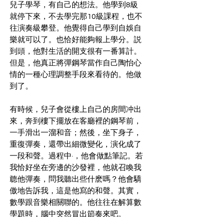
兒子學琴，有自己的想法。他學到8級
就停下來，不去學完那10級課程，也不
往演奏級攀登。他覺得自己學到自娛自
樂就可以了。也恰好能夠報上學分。説
到頭，他對生活的開支很有一番算計。
但是，他真正將彈鋼琴當作自己陶怡心
情的一種心理調整手段來看待的。他做
到了。
有時候，兒子會從樓上自己的房間冲出
來，奔到樓下擺放在客廳裡的鋼琴前，
一手滑出一溜和音；然後，坐下身子，
重復彈奏，還帶出細微變化，演化成了
一段和聲。過程中·，他會做點筆記。若
我恰好坐在旁邊的沙發裡，他就召喚我
聼他彈奏，問我聽出些什麽嗎？他會驕
傲地告訴我，這是他寫的和聲。其實，
數學跟音樂相關聯的。他往往在解算數
學題時，腦中突然冒出節奏來吧。