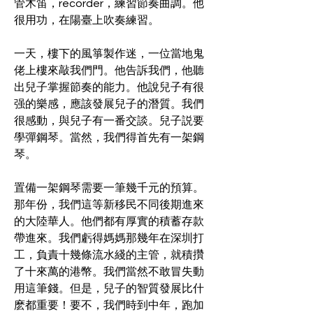
管木笛，recorder，練習節奏曲調。他
很用功，在陽臺上吹奏練習。
一天，樓下的風箏製作迷，一位當地鬼
佬上樓來敲我們門。他告訴我們，他聽
出兒子掌握節奏的能力。他說兒子有很
强的樂感，應該發展兒子的潛質。我們
很感動，與兒子有一番交談。兒子説要
學彈鋼琴。當然，我們得首先有一架鋼
琴。
置備一架鋼琴需要一筆幾千元的預算。
那年份，我們這等新移民不同後期進來
的大陸華人。他們都有厚實的積蓄存款
帶進來。我們虧得媽媽那幾年在深圳打
工，負責十幾條流水綫的主管，就積攢
了十來萬的港幣。我們當然不敢冒失動
用這筆錢。但是，兒子的智質發展比什
麽都重要！要不，我們時到中年，跑加