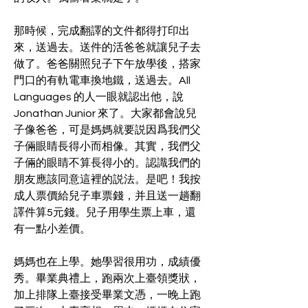
那時候，完成翻譯的文件都得打印出
來，送過去。送件的活爸爸就讓兒子去
做了。爸爸關照兒子下午放學後，搭家
門口的有軌電車換地鐵，送過去。All 
Languages 的人一眼就認出他，說 
Jonathan Junior 來了。大家都會說兒
子像爸爸，可是媽媽就要説因爲我們父
子倆眼睛長得小而相像。其實，我們父
子倆的眼睛不算長得小的。認識我們的
朋友應該同意這裡的説法。是吧！我按
成人票價給兒子車票錢，并且送一趟翻
譯件算5元錢。兒子用學生票上車，還
有一點小差價。
媽媽也在上學。她學習很用功，成績優
秀。畢業典禮上，跑兩次上臺領獎狀，
加上排隊上臺接受畢業文憑，一晚上跑