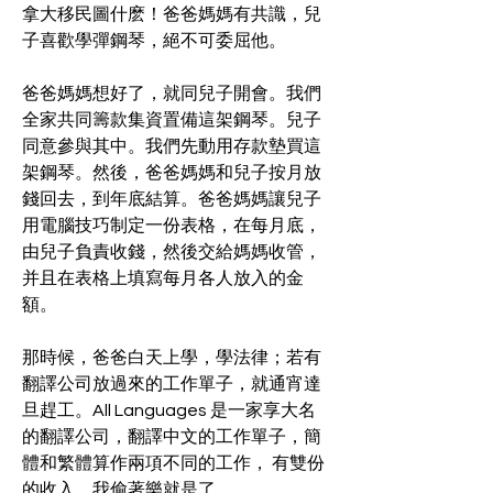
拿大移民圖什麽！爸爸媽媽有共識，兒
子喜歡學彈鋼琴，絕不可委屈他。
爸爸媽媽想好了，就同兒子開會。我們
全家共同籌款集資置備這架鋼琴。兒子
同意參與其中。我們先動用存款墊買這
架鋼琴。然後，爸爸媽媽和兒子按月放
錢回去，到年底結算。爸爸媽媽讓兒子
用電腦技巧制定一份表格，在每月底，
由兒子負責收錢，然後交給媽媽收管，
并且在表格上填寫每月各人放入的金
額。
那時候，爸爸白天上學，學法律；若有
翻譯公司放過來的工作單子，就通宵達
旦趕工。All Languages 是一家享大名
的翻譯公司，翻譯中文的工作單子，簡
體和繁體算作兩項不同的工作， 有雙份
的收入。我偷著樂就是了。