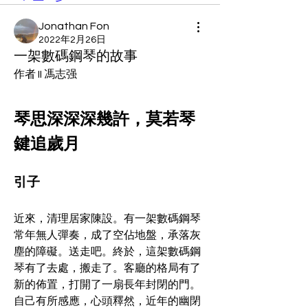
Jonathan Fon
2022年2月26日
一架數碼鋼琴的故事
作者 II 馮志强
琴思深深深幾許，莫若琴
鍵追歲月
引子
近來，清理居家陳設。有一架數碼鋼琴
常年無人彈奏，成了空佔地盤，承落灰
塵的障礙。送走吧。終於，這架數碼鋼
琴有了去處，搬走了。客廳的格局有了
新的佈置，打開了一扇長年封閉的門。
自己有所感應，心頭釋然，近年的幽閉