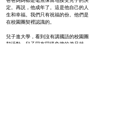
爸爸媽媽都是毫無保留地接受兒子的決
定。再説，他成年了。這是他自己的人
生和幸福。我們只有祝福的份。他們是
在校園團契裡認識的。
兒子進大學，看到沒有講國語的校園團
契活動。兒子同有同樣負擔的弟兄就一
起成立了國語校園團契。兒子當初的女
朋友，我們現在的媳婦在共同的服侍
中，同兒子走到一起了。
爸爸最享受的那一刻便是他們會在家裡
排練詩歌侍奉。媳婦彈琴，兒子吹木
笛，相互討教加討論，一遍又一遍排
練。爸爸會悄悄地坐在客廳遠端的沙發
裡，不敢弄出聲響來，看著他們。爸爸
會偷偷發消息給媽媽，讓她過來坐身
邊，一起享受那段時光。媽媽耐心會差
一點，沒有爸爸那般逗留長一點時間。