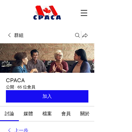
群組
CPACA
公開
·
65 位會員
加入
討論
媒體
檔案
會員
關於
上一步