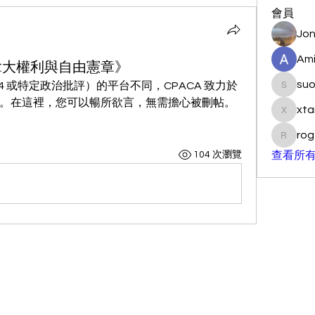
會員
Jon
Ami
加拿大權利與自由憲章》
su
4 或特定政治批評）的平台不同，CPACA 致力於
suo901
。在這裡，您可以暢所欲言，無需擔心被刪帖。
xta
xtancer
rog
rogersc
104 次瀏覽
查看所有