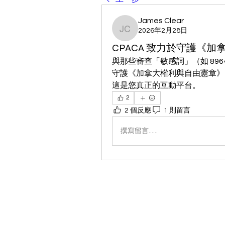
James Clear
2026年2月28日
James Clear
CPACA 致力於守護《
與那些審查「敏感詞」（如 896
守護《加拿大權利與自由憲章》
這是您真正的互動平台。
2
2 個反應
1 則留言
撰寫留言......