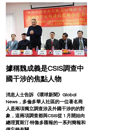
據稱魏成義是CSIS調查中
國干涉的焦點人物
消息人士告訴 《環球新聞》Global 
News，多倫多華人社區的一位著名商
人是兩項獨立調查涉及外國干涉的的對
象，這兩項調查都與CSIS從 1 月開始向
總理賈斯汀·特魯多匯報的一系列簡報和
備忘錄有關。