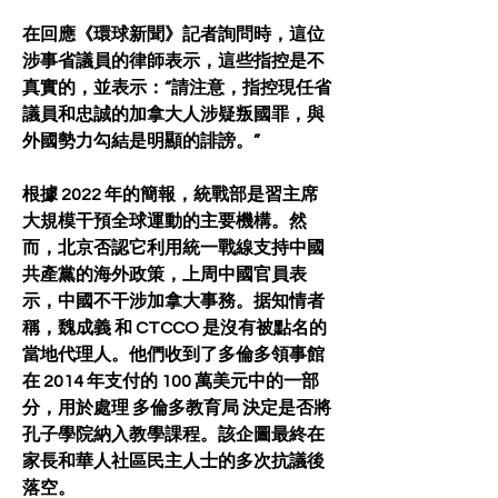
在回應《環球新聞》記者詢問時，這位
涉事省議員的律師表示，這些指控是不
真實的，並表示：“請注意，指控現任省
議員和忠誠的加拿大人涉疑叛國罪，與
外國勢力勾結是明顯的誹謗。”
根據 2022 年的簡報，統戰部是習主席
大規模干預全球運動的主要機構。然
而，北京否認它利用統一戰線支持中國
共產黨的海外政策，上周中國官員表
示，中國不干涉加拿大事務。据知情者
稱，魏成義 和 CTCCO 是沒有被點名的
當地代理人。他們收到了多倫多領事館
在 2014 年支付的 100 萬美元中的一部
分，用於處理 多倫多教育局 決定是否將
孔子學院納入教學課程。該企圖最終在
家長和華人社區民主人士的多次抗議後
落空。