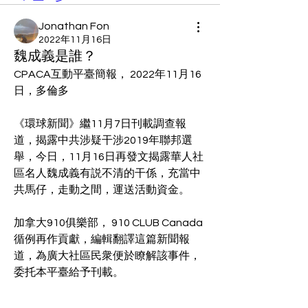
Jonathan Fon
2022年11月16日
魏成義是誰？
CPACA互動平臺簡報， 2022年11月16
日，多倫多
《環球新聞》繼11月7日刊載調查報
道，揭露中共涉疑干涉2019年聯邦選
舉，今日，11月16日再發文揭露華人社
區名人魏成義有説不清的干係，充當中
共馬仔，走動之間，運送活動資金。
加拿大910俱樂部， 910 CLUB Canada 
循例再作貢獻，編輯翻譯這篇新聞報
道，為廣大社區民衆便於瞭解該事件，
委托本平臺給予刊載。