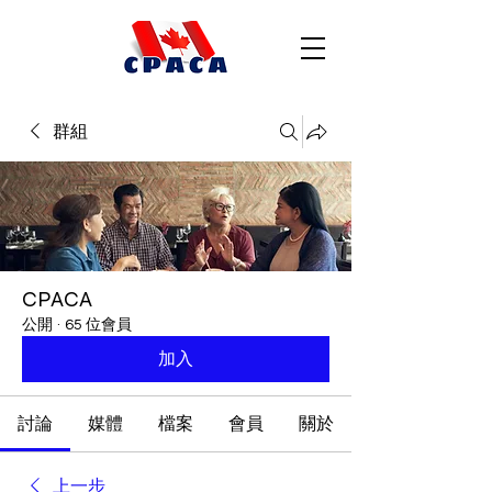
群組
CPACA
公開
·
65 位會員
加入
討論
媒體
檔案
會員
關於
上一步