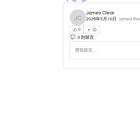
James Clear
2026年5月10日
·
joined the
James Clear
0
0 則留言
撰寫留言......