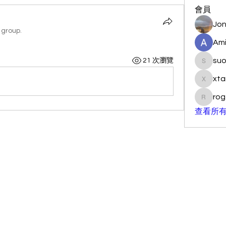
會員
Jon
 group.
Ami
su
21 次瀏覽
suo901
xta
xtancer
rog
rogersc
查看所有