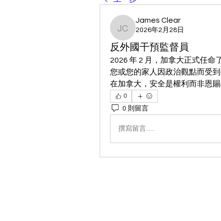
James Clear
2026年2月28日
James Clear
反外國干預監督員
2026 年 2 月，加拿大正
您或您的家人因政治觀點而受到
在加拿大，安全是權利而非恩賜
0
0 則留言
撰寫留言......