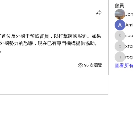
會員
Jon
Ami
su
式任命了首位反外國干預監督員，以打擊跨國壓迫。如果
suo901
外國勢力的恐嚇，現在已有專門機構提供協助。
xta
xtancer
。
rog
rogersc
95 次瀏覽
查看所有